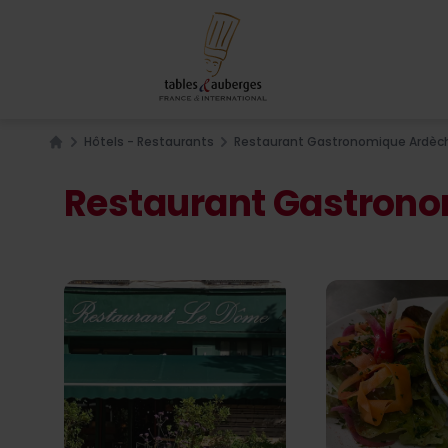
Hôtels - Restaurants
Restaurant Gastronomique Ardèc
Home
Restaurant Gastrono