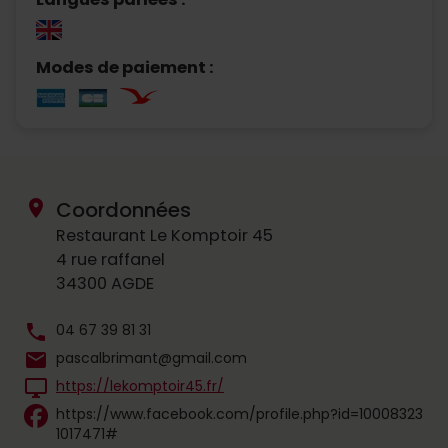
Modes de paiement :
location_on
Coordonnées
Restaurant Le Komptoir 45
4 rue raffanel
34300 AGDE
phone
04 67 39 81 31
mail
pascalbrimant@gmail.com
desktop_windows
https://lekomptoir45.fr/
https://www.facebook.com/profile.php?id=10008323
1017471#