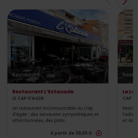
Restaurant
Resta
Restaurant L’Estacade
Le Lof
LE CAP D’AGDE
CAP D
Un restaurant incontournable au Cap
Resto-b
d'Agde : des serveuses sympathiques et
l’adre
attentionnées, des plats...
et des 
add_circle_outline
À partir de 38,00 €