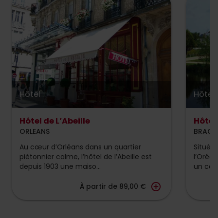
Hôtel
Hôtel
Hôtel de L’Abeille
Hôtel
ORLEANS
BRACI
Au cœur d’Orléans dans un quartier
Situé 
piétonnier calme, l’hôtel de l’Abeille est
l’Orée
depuis 1903 une maiso...
un cadr
add_circle_outline
À partir de 89,00 €