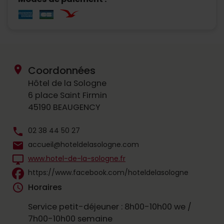
location_on
Coordonnées
Hôtel de la Sologne
6 place Saint Firmin
45190 BEAUGENCY
phone
02 38 44 50 27
mail
accueil@hoteldelasologne.com
desktop_windows
www.hotel-de-la-sologne.fr
https://www.facebook.com/hoteldelasologne
schedule
Horaires
Service petit-déjeuner : 8h00-10h00 we /
7h00-10h00 semaine