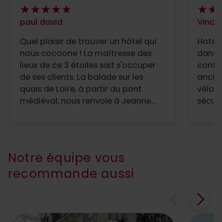
paul david
Vince
Quel plaisir de trouver un hôtel qui
Hotel
nous cocoone ! La maîtresse des
dans 
lieux de ce 3 étoiles sait s'occuper
confortables dé
de ses clients. La balade sur les
ancin
quais de Loire, à partir du pont
vélos
médiéval, nous renvoie à Jeanne
sécuri
d'Arc. Très calme le soir. Si vous le
patro
pouvez, allez au marché pour voir
rendre
les couleurs des produits et les
possib
vibrations des producteurs locaux.
mérite
Notre équipe vous
La visite de l'église, à deux pas, a
Nous y
recommande aussi
amplifié les effets de mon séjour.