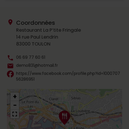
location_on
Coordonnées
Restaurant La P’tite Fringale
14 rue Paul Lendrin
83000 TOULON
phone
06 69 77 60 61
mail
demo831@hotmail.fr
https://www.facebook.com/profile.php?id=1000707
56286951
+
−