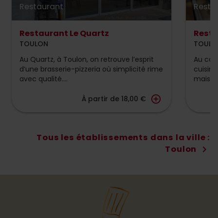
Restaurant
Resta
Restaurant Le Quartz
Resta
TOULON
TOULO
Au Quartz, à Toulon, on retrouve l’esprit
Au cœu
d’une brasserie-pizzeria où simplicité rime
cuisin
avec qualité....
maison 
add_circle_outline
À partir de 18,00 €
Tous les établissements dans la ville :
Toulon
chevron_right