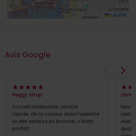
Leaflet
Avis Google
Peggy Strup
chris
Accueil chaleureux, service
Nous 
rapide...de la couleur dans l'assiette
restaurant. Ici
et des saveurs en bouche...c'était
avec 
parfait.
quali
viand