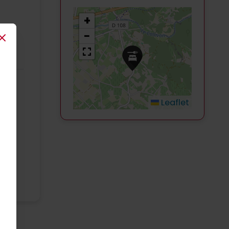
+
−
Close
Leaflet