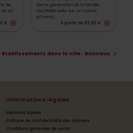
ne de
3ème génération de la famille
U
e de sa
LALLEMAN veille sur ce manoir
p
provenç...
d
add_circle_outline
add_circle_outline
00 €
À partir de 62,00 €
s établissements dans la ville : Bonnieux
chevron_right
Informations légales
Mentions légales
Politique de confidentialité des données
Conditions générales de vente