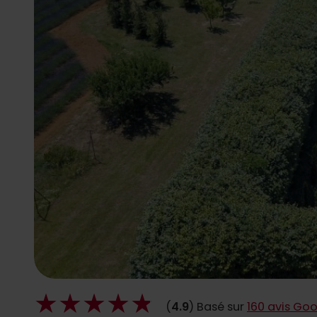
(
4.9
) Basé sur
160 avis Go