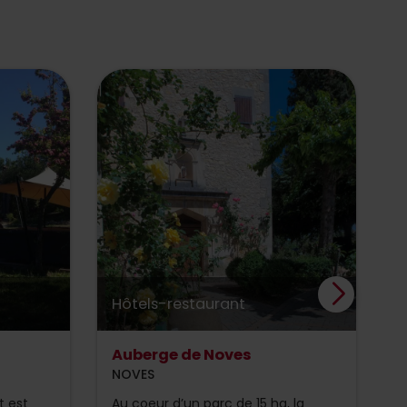
Hôtels-restaurant
H
Auberge de Noves
L
F
NOVES
S
t est
Au coeur d’un parc de 15 ha, la