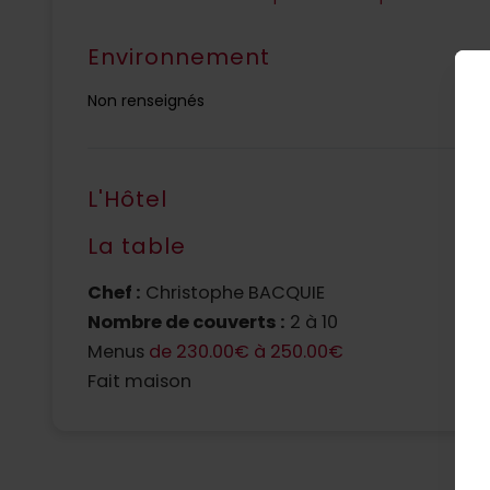
Environnement
Non renseignés
L'Hôtel
La table
N
L
Chef :
Christophe BACQUIE
Nombre de couverts :
2 à 10
Menus
de 230.00€ à 250.00€
Fait maison