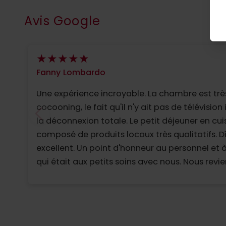
Avis Google
Fanny Lombardo
Une expérience incroyable. La chambre est trè
cocooning, le fait qu'il n'y ait pas de télévision 
la déconnexion totale. Le petit déjeuner en cui
composé de produits locaux très qualitatifs. D
excellent. Un point d'honneur au personnel et à
qui était aux petits soins avec nous. Nous revi
avec grand plaisir