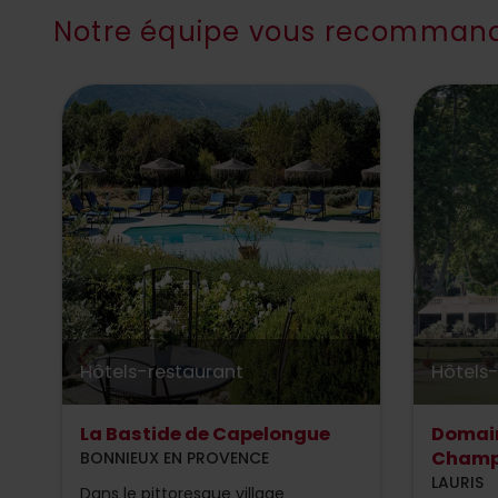
Notre équipe vous recommand
Hôtels-restaurant
Hôtels
La Bastide de Capelongue
Domaine
Champ
BONNIEUX EN PROVENCE
LAURIS
Dans le pittoresque village