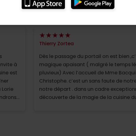
Thierry Zortea
s
Dès le passage du portail on est bien ,c’
invite à
magique apaisant ( malgré le temps 
sine est
pluvieux) Avec l’accueil de Mme Bacqui
îner
Christophe. c’est un sans faute de notre
 Lorie
notre départ . dans un cadre exceptionn
endrons
découverte de la magie de la cuisine du chef 
ça cave ) c’est fabuleux ! un grand mer
week-end entre amis . nous reviendrons
Cordialement.