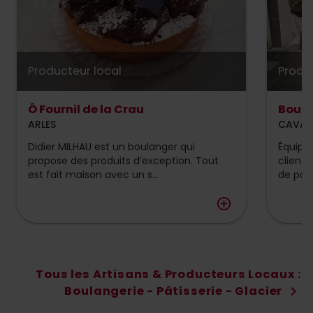
Producteur local
Produ
Ô Fournil de la Crau
Boula
ARLES
CAVAI
Didier MILHAU est un boulanger qui
Équipe
propose des produits d’exception. Tout
clients
est fait maison avec un s...
de pain
add_circle_outline
Tous les Artisans & Producteurs Locaux :
Boulangerie - Pâtisserie - Glacier
chevron_right