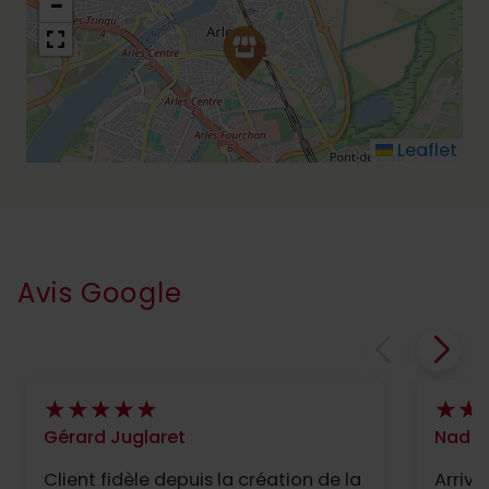
−
Leaflet
Avis Google
Gérard Juglaret
Nadèg
Client fidèle depuis la création de la
Arrivé