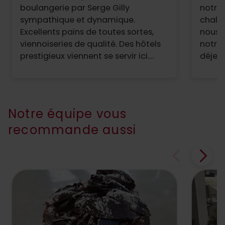
boulangerie par Serge Gilly
notre 
sympathique et dynamique.
chaleu
Excellents pains de toutes sortes,
nous 
viennoiseries de qualité. Des hôtels
notre 
prestigieux viennent se servir ici.
déjeun
Sandwicherie avec formules
point 
complètes : de quoi faire un vrai
pour l
repas sur le pouce. Et pour finir une
couleu
pâtisserie sans reproches. A
sympa
Notre équipe vous
recommander donc.
appréc
recommande aussi
dans l
Merci.