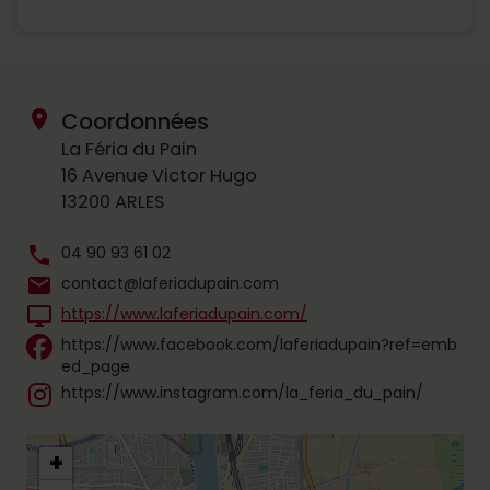
location_on
Coordonnées
La Féria du Pain
16 Avenue Victor Hugo
13200 ARLES
phone
04 90 93 61 02
mail
contact@laferiadupain.com
desktop_windows
https://www.laferiadupain.com/
https://www.facebook.com/laferiadupain?ref=emb
ed_page
https://www.instagram.com/la_feria_du_pain/
+