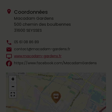
location_on
Coordonnées
Macadam Gardens
500 chemin des boulbennes
31600 SEYSSES
phone
05 61 08 86 89
mail
contact@macadam-gardens.fr
desktop_windows
www.macadam-gardens.fr
https://www.facebook.com/MacadamGardens
+
−