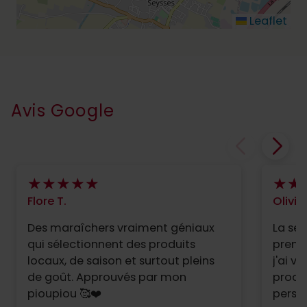
Leaflet
Avis Google
Flore T.
Olivia
Des maraîchers vraiment géniaux
La sem
qui sélectionnent des produits
premiè
locaux, de saison et surtout pleins
j'ai v
de goût. Approuvés par mon
produi
pioupiou 🥰❤️
person