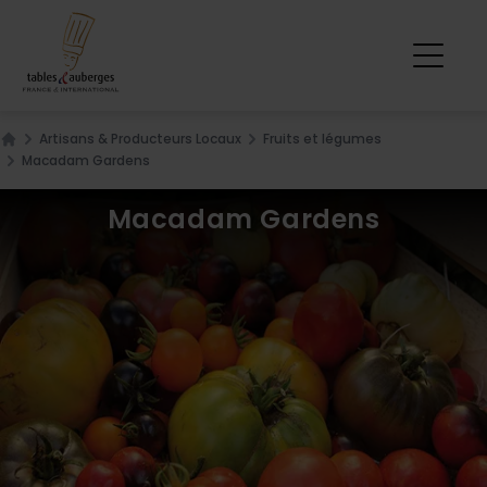
Artisans & Producteurs Locaux
Fruits et légumes
Home
Macadam Gardens
Macadam Gardens