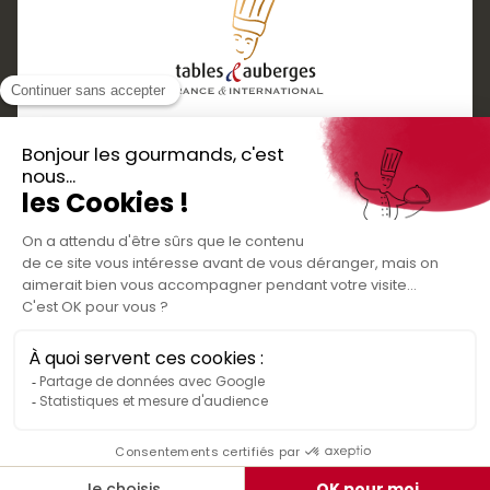
Services
Boutique cadeaux
Téléchargez
Routes gourmandes
Partenaires
l'application gratuite !
Presse
Nos bons plans et découvertes
Créer votre espace personnel
gourmandes à vivre en famille et entre
Informations légales
amis
Mentions légales
Politique de confidentialité des données
Conditions générales de vente
Médiateur de la consommation
Nous contacter
Rejoignez-nous