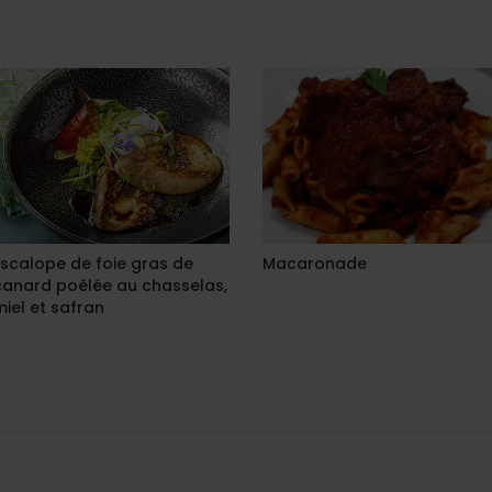
Escalope de foie gras de
Macaronade
canard poêlée au chasselas,
miel et safran