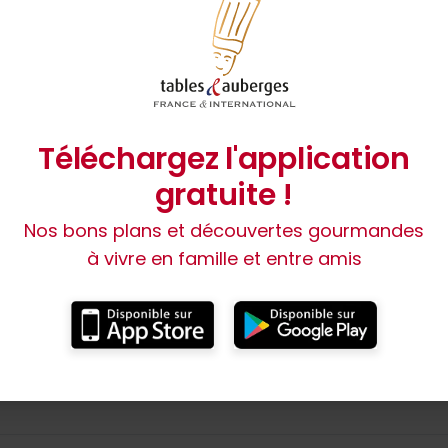
Téléchargez l'application
lote. éplucher et couper la carotte en brunoise très fine
gratuite !
 l’eau salée ou du lait environ 30 minutes.
Nos bons plans et découvertes gourmandes
s dans le beurre puis ajouter l’oignon, l’ail et l’échalote.
à vivre en famille et entre amis
 et laisser cuire 10 minutes en remuant.
ulin à légumes ou au presse purée et y ajouter le beurre,
 à gratin et recouvrir de purée. Terminer avec le froma
.