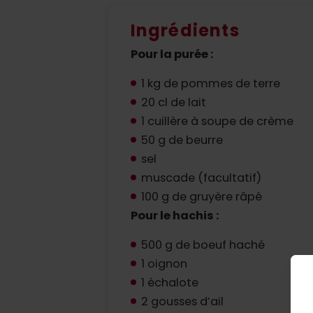
Ingrédients
Pour la purée :
1 kg de pommes de terre
20 cl de lait
1 cuillère à soupe de crème
50 g de beurre
sel
muscade (facultatif)
100 g de gruyère râpé
Pour le hachis :
500 g de boeuf haché
1 oignon
1 échalote
2 gousses d’ail