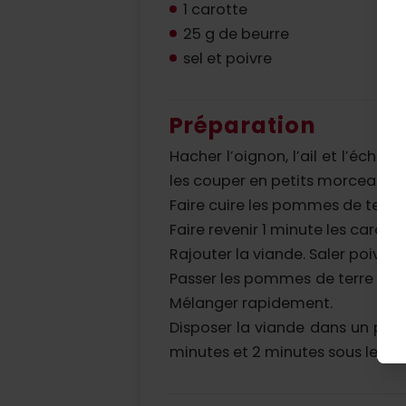
1 carotte
25 g de beurre
sel et poivre
Préparation
Hacher l’oignon, l’ail et l’écha
les couper en petits morceaux.
Faire cuire les pommes de terre à
Faire revenir 1 minute les carotte
Rajouter la viande. Saler poivrer
Passer les pommes de terre au mo
Mélanger rapidement.
Disposer la viande dans un plat
minutes et 2 minutes sous le gril