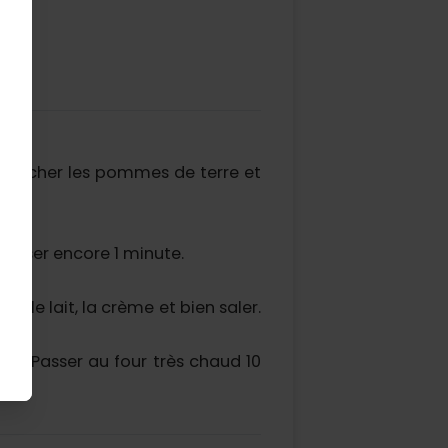
. Éplucher les pommes de terre et
 Laisser encore 1 minute.
 le lait, la crème et bien saler.
ge. Passer au four très chaud 10