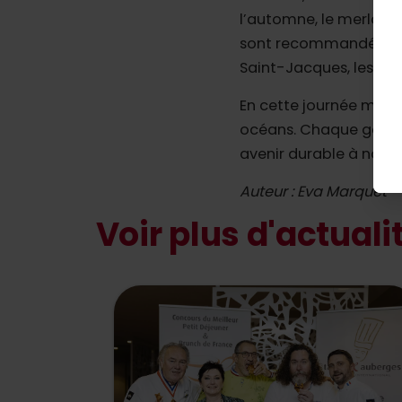
l’automne, le merlan, l
sont recommandés, tandis
Saint-Jacques, les mou
En cette journée mond
océans. Chaque geste 
avenir durable à notre
Auteur : Eva Marquet
Voir plus d'actuali