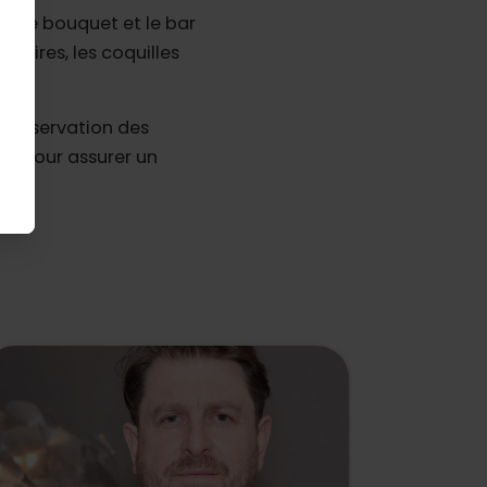
evette bouquet et le bar
 praires, les coquilles
 préservation des
t pour assurer un