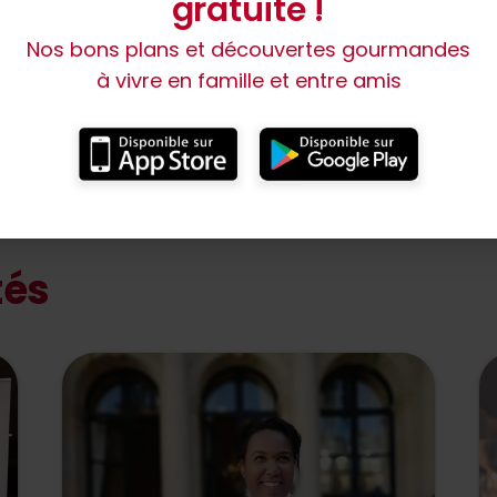
gratuite !
’églefin, le congre, la barbue, la seiche, la sardine, la cr
Nos bons plans et découvertes gourmandes
 qu’en hiver, le lieu, le colin, le chinchard, la lotte, les
à vivre en famille et entre amis
les et les huîtres sont de bons choix.
iale, engageons-nous pour la pêche durable et pour la
compte pour protéger les espèces marines en danger e
 planète
tés