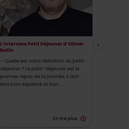
L’interview Petit Déjeuner d’Olivier
Les Jou
Bellin
Culinai
– Quelle est votre définition du petit-
Tables &
déjeuner ? Le petit-déjeuner est le
plaisir 
premier repas de la journée, il doit
du Patri
être bien équilibré et bon. ...
du Patrim
En lire plus
add_circle_outline