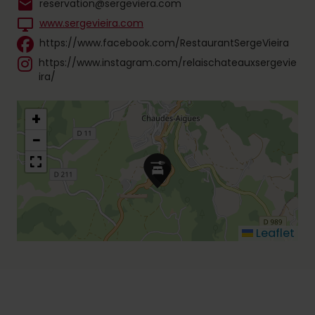
mail
reservation@sergeviera.com
desktop_windows
www.sergevieira.com
https://www.facebook.com/RestaurantSergeVieira
https://www.instagram.com/relaischateauxsergevie
ira/
+
−
Leaflet