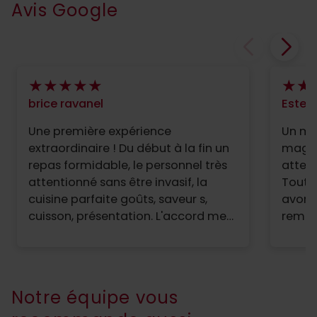
Avis Google
brice ravanel
Estell
Une première expérience
Un mo
extraordinaire ! Du début à la fin un
magni
repas formidable, le personnel très
attent
attentionné sans être invasif, la
Tout é
cuisine parfaite goûts, saveur s,
avons
cuisson, présentation. L'accord mets
remar
et vins très intéressant Et le
vraim
magnifique plateau de fromage
l'exce
avec beaucoup de fromages
beau t
méconnus et fort intéressant! Nous
Bravo
Notre équipe vous
avons vraiment été ravie de ces