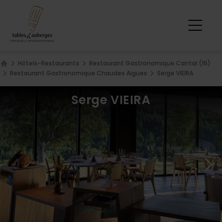
Hôtels-Restaurants
Restaurant Gastronomique Cantal (15)
Home
Restaurant Gastronomique Chaudes Aigues
Serge VIEIRA
Serge VIEIRA