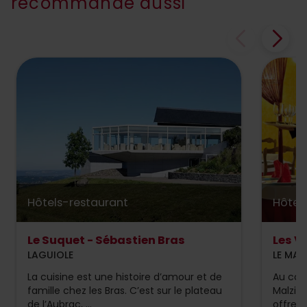
recommande aussi
quelques heures de bonheur. Merci
Hôtels-restaurant
Hôtel
Le Suquet - Sébastien Bras
Les V
LAGUIOLE
LE MALZ
La cuisine est une histoire d’amour et de
Au coe
famille chez les Bras. C’est sur le plateau
Malzieu
de l’Aubrac, ...
offre de