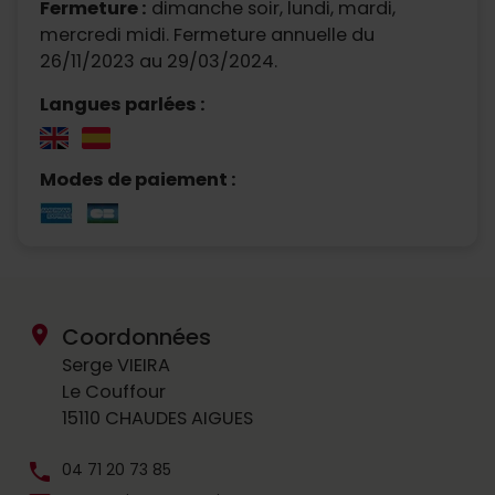
Fermeture :
dimanche soir, lundi, mardi,
mercredi midi. Fermeture annuelle du
26/11/2023 au 29/03/2024.
Langues parlées :
Modes de paiement :
location_on
Coordonnées
Serge VIEIRA
Le Couffour
15110 CHAUDES AIGUES
phone
04 71 20 73 85