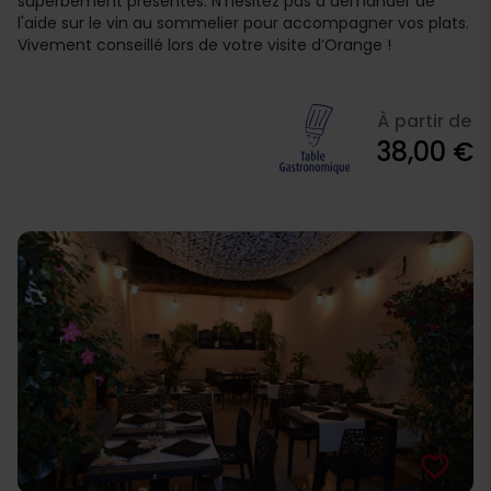
superbement présentés. N'hésitez pas à demander de
l'aide sur le vin au sommelier pour accompagner vos plats.
Vivement conseillé lors de votre visite d’Orange !
À partir de
38,00 €
favorite_border