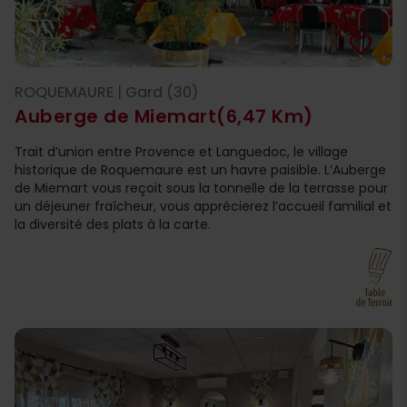
favorite_border
ROQUEMAURE | Gard (30)
Auberge de Miemart
(6,47 Km)
Trait d’union entre Provence et Languedoc, le village
historique de Roquemaure est un havre paisible. L’Auberge
de Miemart vous reçoit sous la tonnelle de la terrasse pour
un déjeuner fraîcheur, vous apprécierez l’accueil familial et
la diversité des plats à la carte.