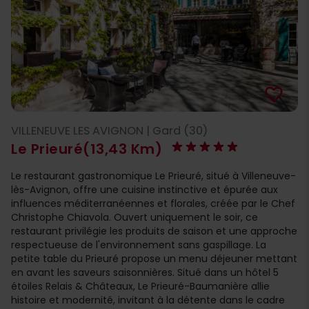
favorite_border
VILLENEUVE LES AVIGNON | Gard (30)
Le Prieuré
(13,43 Km)
Le restaurant gastronomique Le Prieuré, situé à Villeneuve-
lès-Avignon, offre une cuisine instinctive et épurée aux
influences méditerranéennes et florales, créée par le Chef
Christophe Chiavola. Ouvert uniquement le soir, ce
restaurant privilégie les produits de saison et une approche
respectueuse de l'environnement sans gaspillage. La
petite table du Prieuré propose un menu déjeuner mettant
en avant les saveurs saisonnières. Situé dans un hôtel 5
étoiles Relais & Châteaux, Le Prieuré-Baumanière allie
histoire et modernité, invitant à la détente dans le cadre