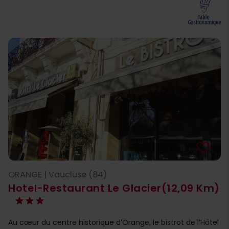
favorite_border
ORANGE | Vaucluse (84)
Hotel-Restaurant Le Glacier
(12,09 Km)
Au cœur du centre historique d’Orange, le bistrot de l’Hôtel