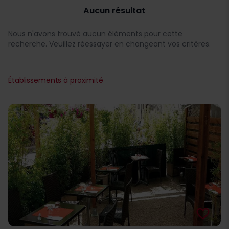
Aucun résultat
Nous n'avons trouvé aucun éléments pour cette
recherche. Veuillez réessayer en changeant vos critères.
Établissements à proximité
favorite_border