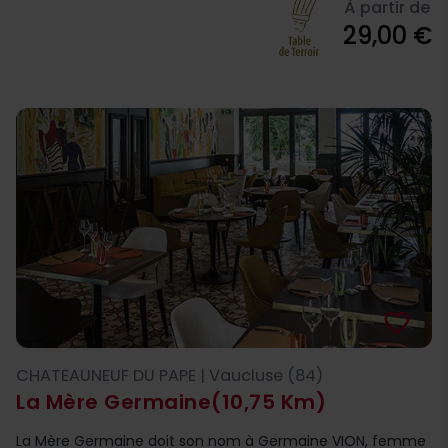
À partir de
29,00 €
favorite_border
CHATEAUNEUF DU PAPE | Vaucluse (84)
La Mère Germaine
(10,75 Km)
La Mère Germaine doit son nom à Germaine VION, femme