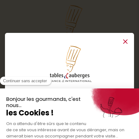
Close
Services
Boutique cadeaux
Téléchargez
Routes gourmandes
Partenaires
l'application gratuite !
Presse
Nos bons plans et découvertes
Créer votre espace personnel
gourmandes à vivre en famille et entre
Informations légales
amis