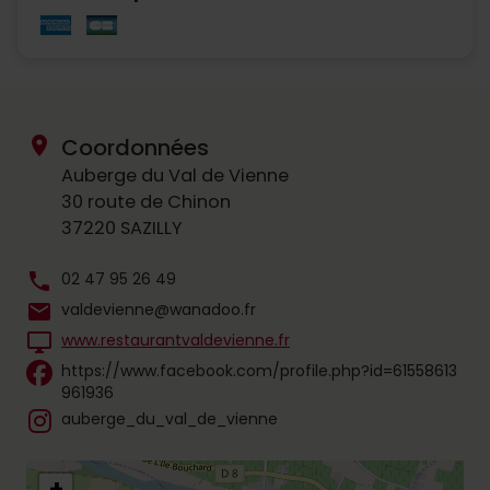
location_on
Coordonnées
Auberge du Val de Vienne
30 route de Chinon
37220 SAZILLY
phone
02 47 95 26 49
mail
valdevienne@wanadoo.fr
desktop_windows
www.restaurantvaldevienne.fr
https://www.facebook.com/profile.php?id=61558613
961936
auberge_du_val_de_vienne
+