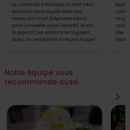
Le cadre est très beau, la chef Véro
Restau
Anastasi vous régale avec son
convivi
menu, son mari Stéphane saura
magni
vous conseiller pour l'apéritif, le vin,
restau
le digestif. Les enfants se régalent
des v
aussi. Un restaurant à ne pas louper
beauc
à conn
parfai
aux pa
Notre équipe vous
recommande aussi