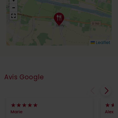
−
Leaflet
Avis Google
Marie
Alexa