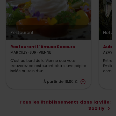
Restaurant
Hôtel
Restaurant L’Amuse Saveurs
Auber
MARCILLY-SUR-VIENNE
AZAY L
C’est au bord de la Vienne que vous
Entre l
trouverez ce restaurant bistro, une pépite
Emilie 
isolée au sein d’un ...
comman
add_circle_outline
À partir de 18,00 €
Tous les établissements dans la ville :
Sazilly
chevron_right