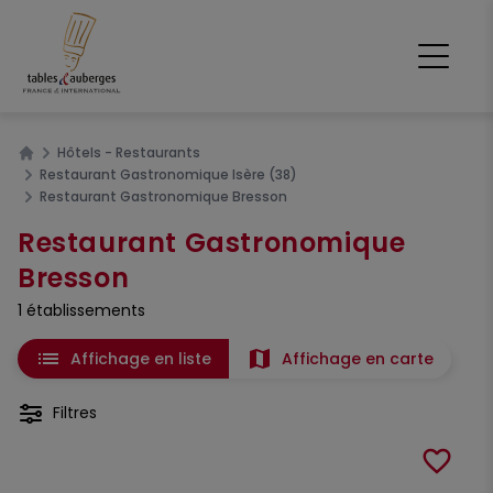
Hôtels - Restaurants
Home
Restaurant Gastronomique Isère (38)
Restaurant Gastronomique Bresson
Restaurant Gastronomique
Bresson
1 établissements
list
map
Affichage en liste
Affichage en carte
Filtres
favorite_border