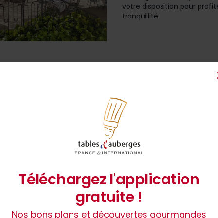
votre disposition pour prof
tranquillité.
1
Téléchargez l'application
gratuite !
Nos bons plans et découvertes gourmandes