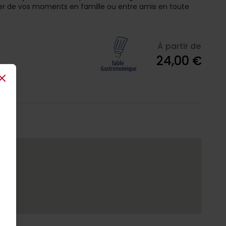
iter de vos moments en famille ou entre amis en toute
À partir de
24,00 €
Close