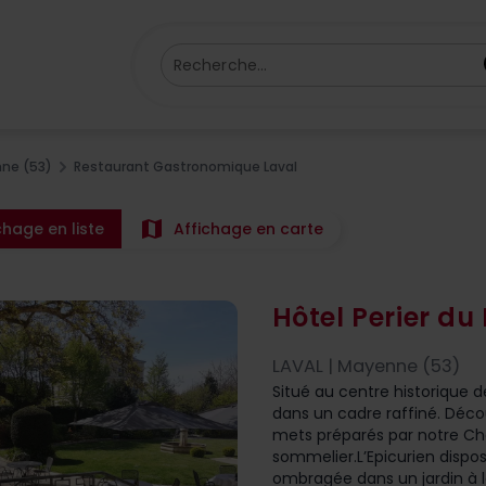
Recherche...
ne (53)
Restaurant Gastronomique Laval
map
chage en liste
Affichage en carte
Hôtel Perier du
LAVAL | Mayenne (53)
Situé au centre historique de
dans un cadre raffiné. Décou
mets préparés par notre Chef
sommelier.L’Epicurien dispos
ombragée dans un jardin à l