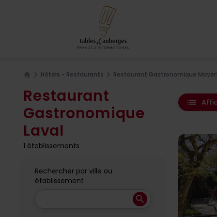
Hôtels - Restaurants
Restaurant Gastronomique Mayen
Home
Restaurant
list
Affi
Gastronomique
Laval
1 établissements
Rechercher par ville ou
établissement
search