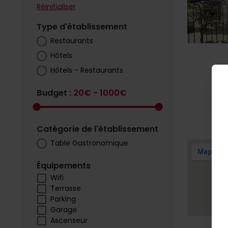
Réinitialiser
Type d'établissement
Restaurants
Hôtels
Hôtels - Restaurants
Budget :
20€ - 1000€
Catégorie de l'établissement
Table Gastronomique
Équipements
Wifi
Terrasse
Parking
Garage
Ascenseur