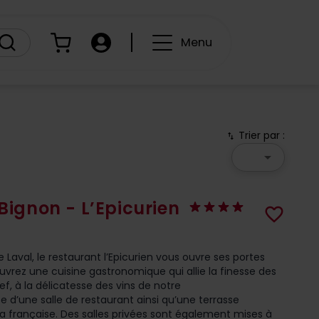
Panier
Compte
Menu
Trier par :
swap_vert
arrow_drop_down
 Bignon - L’Epicurien
favorite_border
 Laval, le restaurant l’Epicurien vous ouvre ses portes
vrez une cuisine gastronomique qui allie la finesse des
, à la délicatesse des vins de notre
e d’une salle de restaurant ainsi qu’une terrasse
a française. Des salles privées sont également mises à