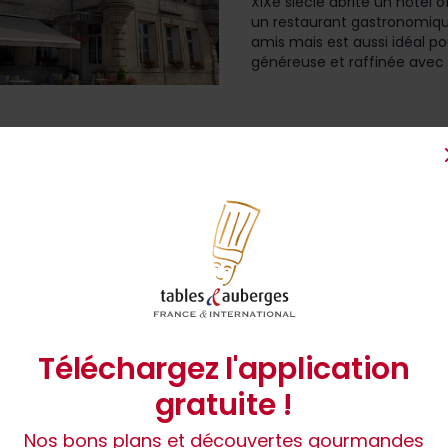
XIXe siècle abrite un hôtel
un restaurant gastronomique
amis mais est aussi idéal p
généreuse et raffinée avec u
1
Téléchargez l'application
gratuite !
Nos bons plans et découvertes gourmandes