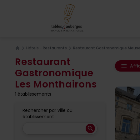
Hôtels - Restaurants
Restaurant Gastronomique Meuse
Home
Restaurant
list
Affi
Gastronomique
Les Monthairons
1 établissements
Rechercher par ville ou
établissement
search