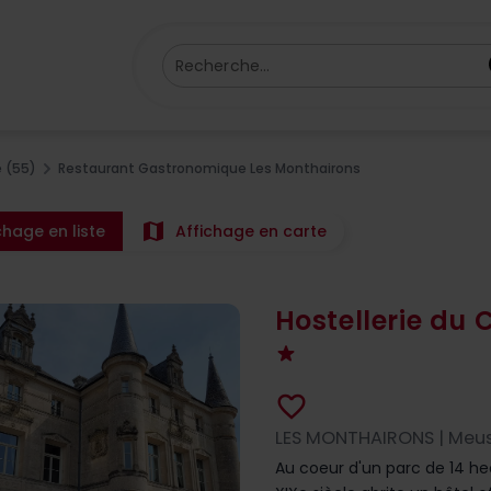
Recherche...
 (55)
Restaurant Gastronomique Les Monthairons
map
chage en liste
Affichage en carte
Hostellerie du
favorite_border
LES MONTHAIRONS | Meus
Au coeur d'un parc de 14 he