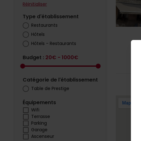
Réinitialiser
Type d'établissement
Restaurants
Hôtels
Hôtels - Restaurants
Budget :
20€ - 1000€
Catégorie de l'établissement
Table de Prestige
Équipements
Wifi
Terrasse
Parking
Garage
Ascenseur