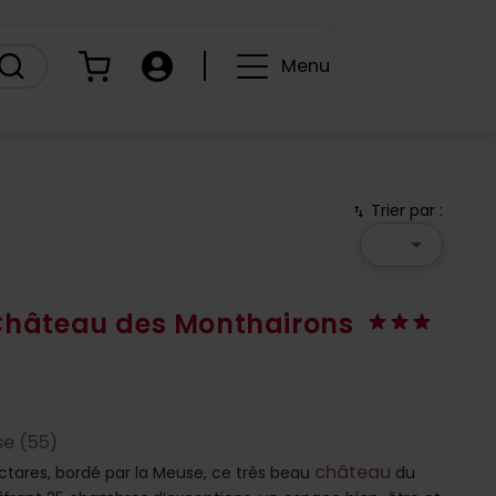
Panier
Compte
Menu
Trier par :
swap_vert
arrow_drop_down
 Château des Monthairons
e (55)
château
ctares, bordé par la Meuse, ce très beau
du