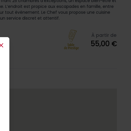
 offrant 25 chambres d’exceptions, un espace bien-être et
. L’endroit est propice aux escapades en famille, entre
our tout événement. Le Chef vous propose une cuisine
n service discret et attentif.
À partir de
55,00 €
Close