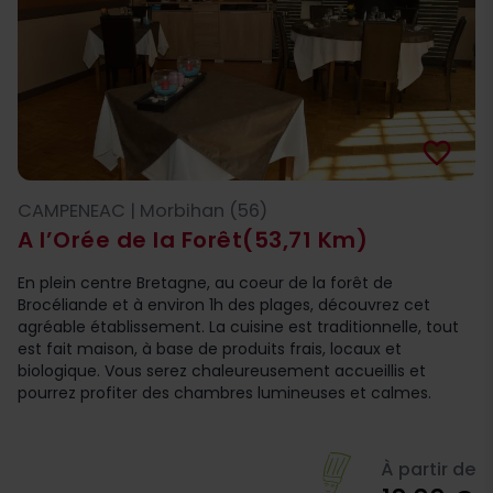
favorite_border
CAMPENEAC | Morbihan (56)
A l’Orée de la Forêt
(53,71 Km)
En plein centre Bretagne, au coeur de la forêt de
Brocéliande et à environ 1h des plages, découvrez cet
agréable établissement. La cuisine est traditionnelle, tout
est fait maison, à base de produits frais, locaux et
biologique. Vous serez chaleureusement accueillis et
pourrez profiter des chambres lumineuses et calmes.
À partir de