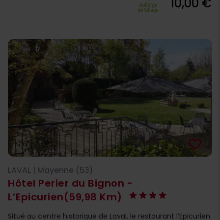
10,00 €
favorite_border
LAVAL | Mayenne (53)
Hôtel Perier du Bignon -
L’Epicurien
(59,98 Km)
Situé au centre historique de Laval, le restaurant l’Epicurien