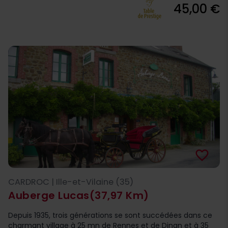
45,00 €
favorite_border
CARDROC | Ille-et-Vilaine (35)
Auberge Lucas
(37,97 Km)
Depuis 1935, trois générations se sont succédées dans ce
charmant village à 25 mn de Rennes et de Dinan et à 35