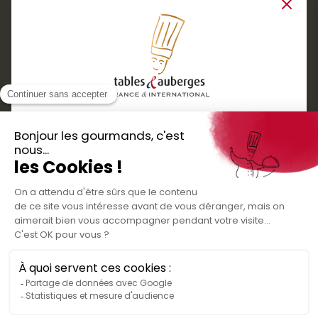
Close
Services
Boutique cadeaux
Téléchargez
Routes gourmandes
Partenaires
l'application gratuite !
Presse
Nos bons plans et découvertes
Créer votre espace personnel
gourmandes à vivre en famille et entre
Informations légales
amis
Mentions légales
Politique de confidentialité des données
Conditions générales de vente
Médiateur de la consommation
Nous contacter