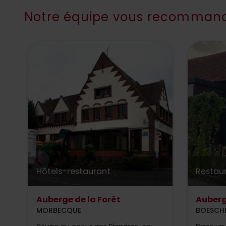
Notre équipe vous recommand
Hôtels-restaurant
Restau
Auberge de la Forêt
Auberg
MORBECQUE
BOESCH