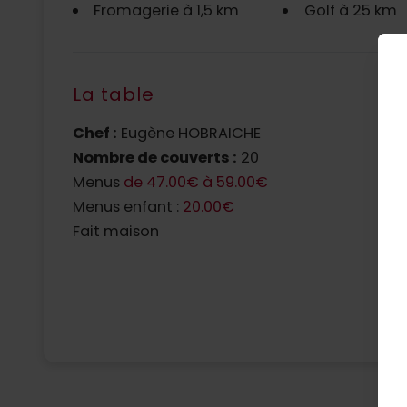
Fromagerie à 1,5 km
Golf à 25 km
La table
Chef :
Eugène HOBRAICHE
N
Nombre de couverts :
20
F
Menus
de 47.00€ à 59.00€
D
Menus enfant :
20.00€
Fait maison
L