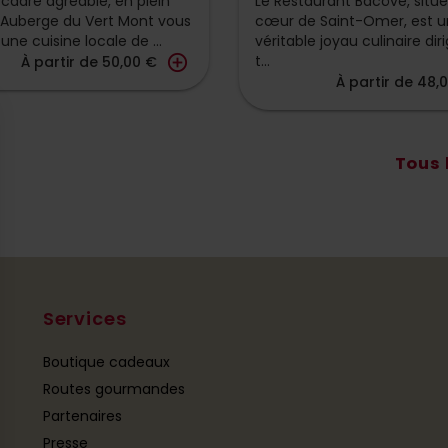
cadre agréable, en plein
Le Restaurant Bacôve, situ
l’Auberge du Vert Mont vous
cœur de Saint-Omer, est u
une cuisine locale de ...
véritable joyau culinaire dir
add_circle_outline
t...
À partir de 50,00 €
À partir de 48,
Tous 
Services
Boutique cadeaux
Routes gourmandes
Partenaires
Presse