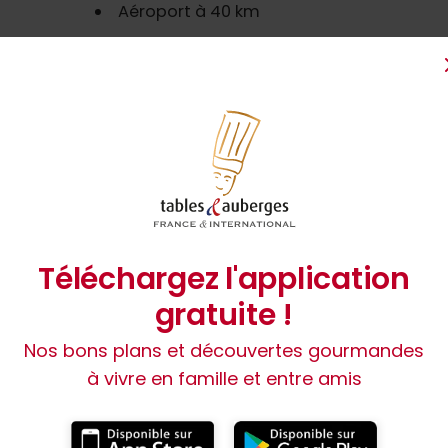
Aéroport à 40 km
Informations sur l'établissement
om de l’exploitant :
Marie-Pierre et Eugène HOBRAICH
ermeture :
1 semaine en février ; 2 semaines fin août.
imanche soir, lundi soir,mardi, mercredi.
Téléchargez l'application
info
1 Toque Verte
gratuite !
angues parlées :
Modes de paiement :
Nos bons plans et découvertes gourmandes
à vivre en famille et entre amis