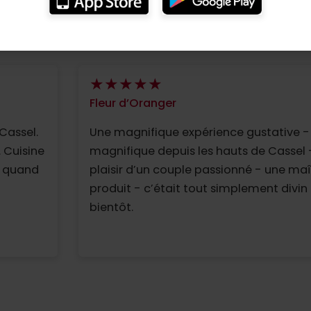
Fleur d’Oranger
Cassel.
Une magnifique expérience gustative -
 Cuisine
magnifique depuis les hauts de Cassel -
se quand
plaisir d’un couple passionné - une maî
produit - c’était tout simplement divin - A tr
bientôt.