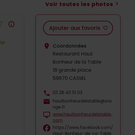
chevron_right
Voir toutes les photos
info
Ajouter aux favoris
favorite_border
location_on
Coordonnées
Restaurant Haut
Bonheur de la Table
18 grande place
59670 CASSEL
phone
03 28 40 51 03
mail
hautbonheurdelatable@ora
nge.fr
desktop_windows
www.hautbonheurdelatable.
com
https://www.facebook.com/
Haut-Bonheur-de-La-Table