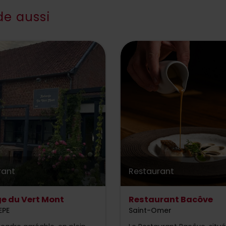
e aussi
rant
Restaurant
e du Vert Mont
Restaurant Bacôve
EPE
Saint-Omer