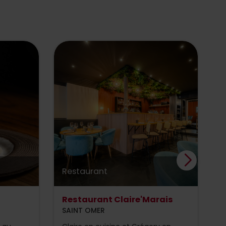
Restaurant
R
Restaurant Claire'Marais
T
SAINT OMER
B