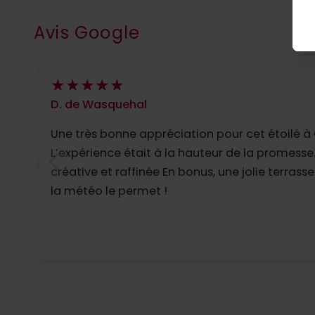
Avis Google
D. de Wasquehal
Une très bonne appréciation pour cet étoilé à 
L’expérience était à la hauteur de la promesse.
créative et raffinée En bonus, une jolie terras
la météo le permet !