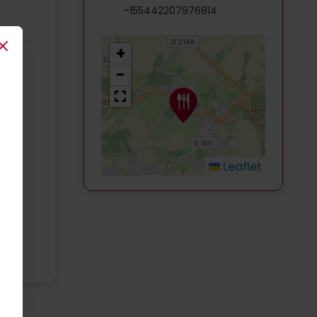
-155442207976814
Close
+
−
E
Leaflet