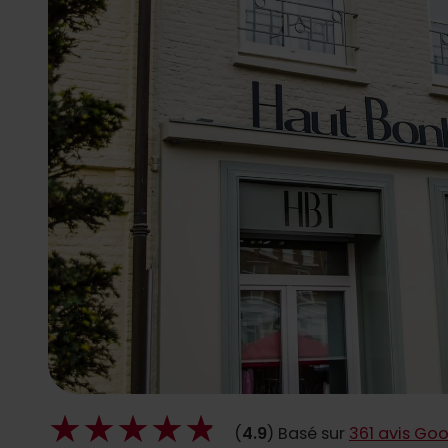
(
4.9
) Basé sur
361 avis Go