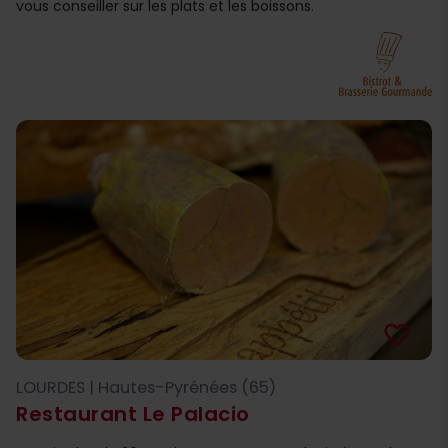
vous conseiller sur les plats et les boissons.
favorite_border
LOURDES | Hautes-Pyrénées (65)
Restaurant Le Palacio