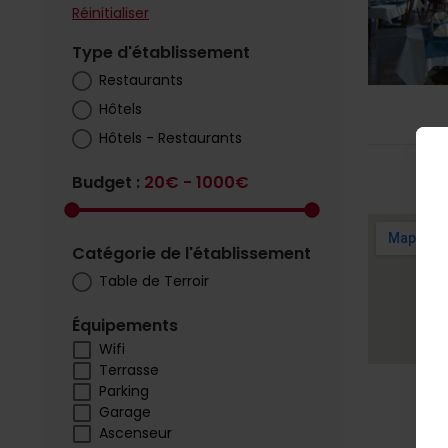
Réinitialiser
Type d'établissement
Restaurants
Hôtels
Hôtels - Restaurants
Budget :
20€ - 1000€
Catégorie de l'établissement
Table de Terroir
Équipements
Wifi
Terrasse
Parking
Garage
Ascenseur