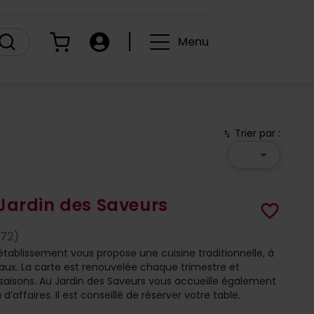
Panier
Compte
Menu
Trier par :
swap_vert
arrow_drop_down
Jardin des Saveurs
favorite_border
(72)
tablissement vous propose une cuisine traditionnelle, à
caux. La carte est renouvelée chaque trimestre et
saisons. Au Jardin des Saveurs vous accueille également
d’affaires. Il est conseillé de réserver votre table.