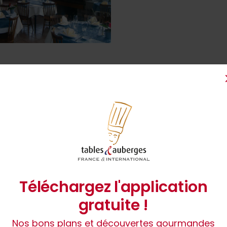
1
Téléchargez l'application
gratuite !
Nos bons plans et découvertes gourmandes