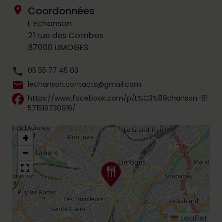
location_on
Coordonnées
L’Echanson
21 rue des Combes
87000 LIMOGES
phone
05 55 77 45 03
mail
lechanson.contacts@gmail.com
https://www.facebook.com/p/L%C3%89chanson-61
571519730916/
+
−
Leaflet