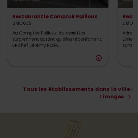
Restaurant le Comptoir Pailloux
Resta
LIMOGES
LIMOG
Au Comptoir Pailloux, les assiettes
Adress
surprennent autant qu’elles réconfortent.
Limoges
Le chef Jérémy Paillo...
sans pe
add_circle_outline
Tous les établissements dans la ville :
Limoges
chevron_right