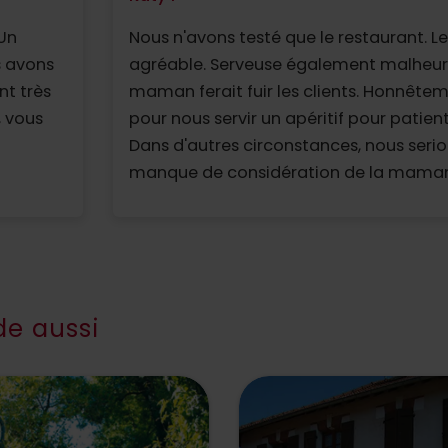
 Un
Nous n'avons testé que le restaurant. Le patron très
s avons
agréable. Serveuse également malheureusement la
nt très
maman ferait fuir les clients. Honnêtement 55 min
, vous
pour nous servir un apéritif pour patienter. C'est long.
Dans d'autres circonstances, nous serions partis par le
manque de considération de la maman qui prend
le11h30s commandes. Désagréable. Dommage pour un
très bon restaurant
e aussi