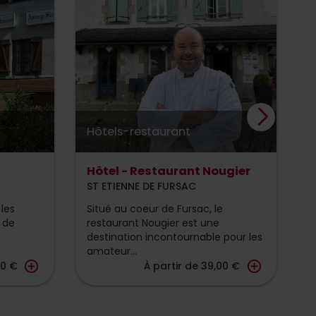
Hôtels-restaurant
H
Hôtel - Restaurant Nougier
L
ST ETIENNE DE FURSAC
A
les
Situé au coeur de Fursac, le
D
 de
restaurant Nougier est une
f
destination incontournable pour les
i
amateur...
add_circle_outline
add_circle_outline
00 €
À partir de 39,00 €