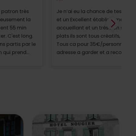
Je n’ai eu la chance de tester qu
et un Excellent établissement av
accueillant et un très bon servi
plats ils sont tous créatifs, origi
Tous ca pour 35€/personne ent
adresse a garder et a recommand
Rochechouart ! La salle est clim