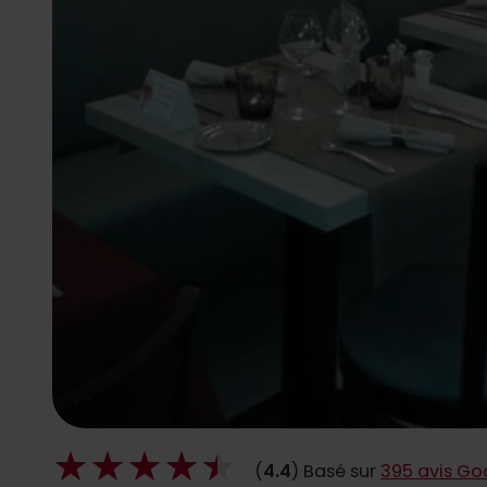
(
4.4
) Basé sur
395 avis Go