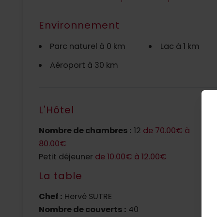
Environnement
Parc naturel à 0 km
Lac à 1 km
Aéroport à 30 km
L'Hôtel
Nombre de chambres :
12
de 70.00€ à
N
80.00€
F
Petit déjeuner
de 10.00€ à 12.00€
La table
L
Chef :
Hervé SUTRE
Nombre de couverts :
40