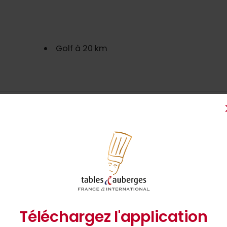
Golf à 20 km
Informations sur l'établissement
om de l’exploitant :
Hervé SUTRE
ermeture :
18/10-27/10 ; 02/01-12/01. Dimanche soir.
angues parlées :
Modes de paiement :
Téléchargez l'application