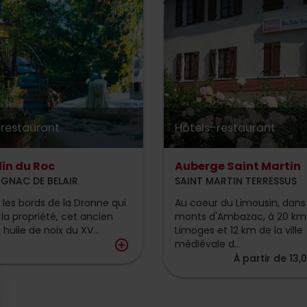
-restaurant
Hôtels-restaurant
lin du Roc
Auberge Saint Martin
GNAC DE BELAIR
SAINT MARTIN TERRESSUS
r les bords de la Dronne qui
Au coeur du Limousin, dans 
 la propriété, cet ancien
monts d'Ambazac, à 20 km
huile de noix du XV...
Limoges et 12 km de la ville
add_circle_outline
médiévale d...
À partir de 13,