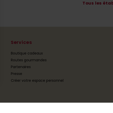
Tous les éta
Services
Boutique cadeaux
Routes gourmandes
Partenaires
Presse
Créer votre espace personnel