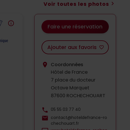
chevron_right
Voir toutes les photos
info
Faire une réservation
Ajouter aux favoris
favorite_border
location_on
Coordonnées
Hôtel de France
7 place du docteur
Octave Marquet
87600 ROCHECHOUART
phone
05 55 03 77 40
mail
contact@hoteldefrance-ro
chechouart.fr