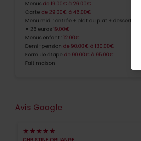
Menus
de 19.00€ à 26.00€
Carte
de 29.00€ à 46.00€
Menu midi : entrée + plat ou plat + dessert
= 26 euros
19.00€
Menus enfant :
12.00€
Demi-pension
de 90.00€ à 130.00€
Formule étape
de 90.00€ à 95.00€
Fait maison
Avis Google
CHRISTINE ORLIANGE