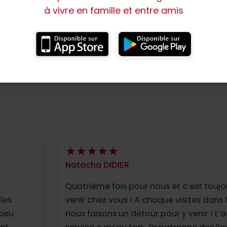
à vivre en famille et entre amis
Natacha DIDIER
Quatrième fois pour nous et c’est toujou
les
venir chez vous ! A chaque visites dans
 peu
nous faisons un détour pour y venir ! L’a