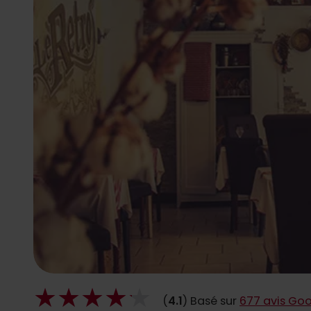
(
4.1
) Basé sur
677 avis Go