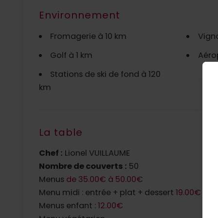
Environnement
Fromagerie à 10 km
Vign
Golf à 1 km
Aéro
Stations de ski de fond à 120
km
La table
Chef :
Lionel VUILLAUME
N
Nombre de couverts :
50
F
Menus
de 35.00€ à 50.00€
Menu midi : entrée + plat + dessert
19.00€
L
Menus enfant :
12.00€