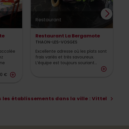
Restaurant
R
te
Restaurant La Bergamote
L
THAON-LES-VOSGES
E
 accolée
Excellente adresse où les plats sont
A
ez
frais variés et très savoureux.
G
Une
L’équipe est toujours souriant...
b
add_circle_outline
add_circle_outline
00 €
 les établissements dans la ville : Vittel
chevron_right