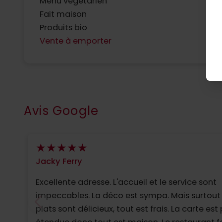
Menu végétarien
Fait maison
Produits bio
Vente à emporter
Avis Google
Jacky Ferry
Excellente adresse. L'accueil et le service sont
impeccables. La déco est sympa. Mais surtout 
plats sont délicieux, tout est frais. La carte est