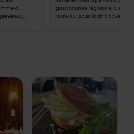
ux est
lorraines nous a permis d’avoir u
 comme à
gastronomie régionale. C’était v
 généreux ,
reste du repas était à l’avenant 
t vraiment bien,
serveuse souriante et joviale n
me dans
conseils
aisonnables.
et à bientôt !!