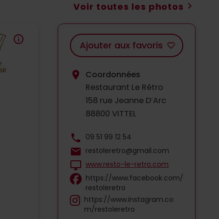
chevron_right
Voir toutes les photos
info
Ajouter aux favoris
favorite_border
location_on
Coordonnées
Restaurant Le Rétro
158 rue Jeanne D’Arc
88800 VITTEL
phone
09 51 99 12 54
mail
restoleretro@gmail.com
desktop_windows
www.resto-le-retro.com
https://www.facebook.com/
restoleretro
https://www.instagram.co
m/restoleretro