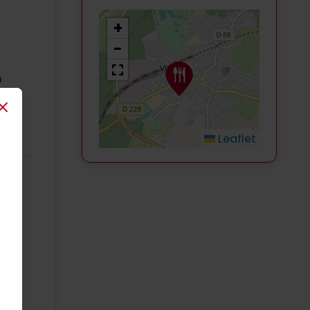
+
−
m
Close
Leaflet