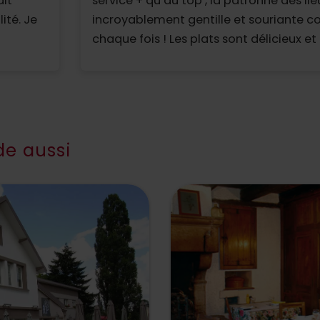
ait
service + qu’au top , la patronne des lie
ité. Je
incroyablement gentille et souriante
chaque fois ! Les plats sont délicieux et
nous adorons la décoration , on s’y sen
nous ne ressentons aucun stress com
certains restaurant. Les prix sont très r
Merci à toute l’équipe ! Ne changez rien 
Réservation du 15 Août à 13h.
e aussi