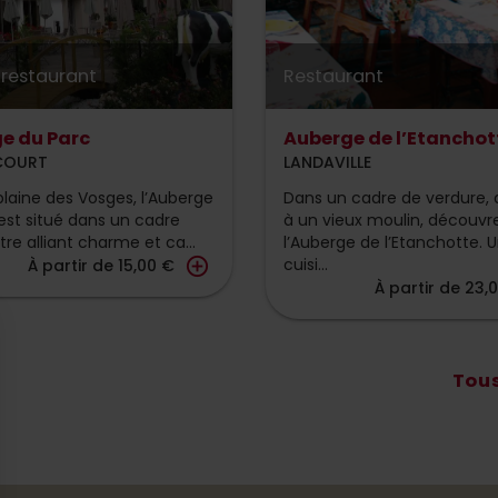
-restaurant
Restaurant
e du Parc
Auberge de l’Etanchot
COURT
LANDAVILLE
plaine des Vosges, l’Auberge
Dans un cadre de verdure,
est situé dans un cadre
à un vieux moulin, découvr
e alliant charme et ca...
l’Auberge de l’Etanchotte. 
add_circle_outline
cuisi...
À partir de 15,00 €
À partir de 23,
Tous