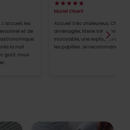
Muriel Oberli
L’accueil, les
Accueil très chaleureux, Chambr
personnel et de
aménagée, literie très confortab
gastronomique:
incroyable, une explosion de sav
près la nuit
les papilles. Je recommande san
c goût, nous
er.