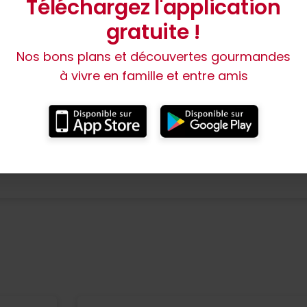
Téléchargez l'application
om de l’exploitant :
Violaine LIVRY-LEVEL
gratuite !
ermeture :
Fermeture du restaurant le lundi et mardi.
Nos bons plans et découvertes gourmandes
à vivre en famille et entre amis
angues parlées :
Modes de paiement :