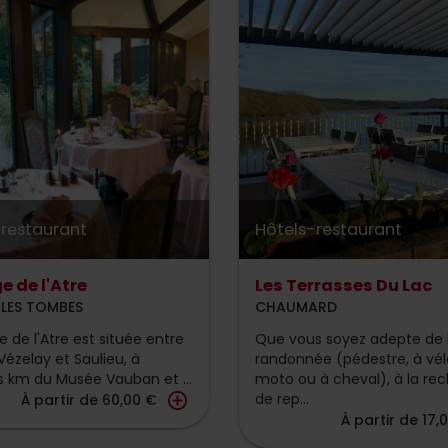
-restaurant
Hôtels-restaurant
e de l'Atre
Les Terrasses Du Lac
LES TOMBES
CHAUMARD
e de l'Atre est située entre
Que vous soyez adepte de 
Vézelay et Saulieu, à
randonnée (pédestre, à vél
 km du Musée Vauban et ...
moto ou à cheval), à la re
add_circle_outline
de rep...
À partir de 60,00 €
À partir de 17,