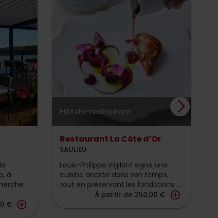
Hôtels-restaurant
H
Restaurant La Côte d’Or
L
R
SAULIEU
S
la
Louis-Philippe Vigilant signe une
o, à
cuisine ancrée dans son temps,
H
cherche
tout en préservant les fondations ...
b
add_circle_outline
À partir de 250,00 €
L
add_circle_outline
00 €
d