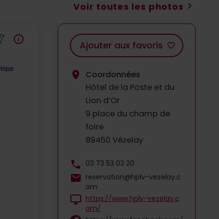
chevron_right
Voir toutes les photos
info
Ajouter aux favoris
favorite_border
location_on
Coordonnées
Hôtel de la Poste et du
Lion d’Or
9 place du champ de
foire
89450 Vézelay
phone
03 73 53 03 20
mail
reservation@hplv-vezelay.c
om
desktop_windows
https://www.hplv-vezelay.c
om/