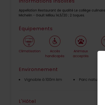
Informations insolites
Appellation Restaurant de qualité Le collège culina
Michelin - Gault Millau 14,5/20 ; 2 toques.
Équipements
Climatisation
Accès
Animaux
handicapés
acceptés
Environnement
Vignoble à 100m km
Parc naturel 
L'Hôtel