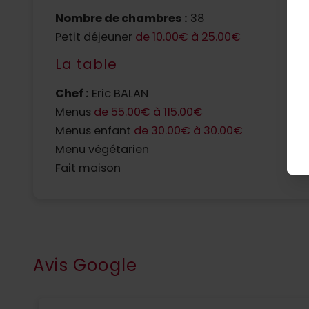
Nombre de chambres :
38
N
Petit déjeuner
de 10.00€ à 25.00€
F
La table
Chef :
Eric BALAN
Menus
de 55.00€ à 115.00€
Menus enfant
de 30.00€ à 30.00€
L
Menu végétarien
Fait maison
Avis Google