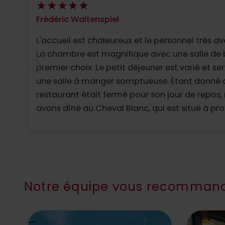
Frédéric Waltenspiel
L'accueil est chaleureux et le personnel très a
La chambre est magnifique avec une salle de 
premier choix. Le petit déjeuner est varié et se
une salle à manger somptueuse. Étant donné que le
restaurant était fermé pour son jour de repos,
avons dîné au Cheval Blanc, qui est situé à pro
Là, l'expérience fut complètement différente. 
cuisine était délicieuse, mais malheureusemen
soirée a été gâchée par un membre du person
semblait trop suffisant.
Notre équipe vous recommand