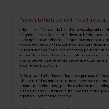
Présentation de cet hôtel-restau
L'Hôtel de la Poste et du Lion d’Or à Vézelay est u
élégance et confort. Installé dans un bâtiment du X
avec goût, alliant charme d'antan et modernité. Ch
nécessaire, avec des lits douillets, une salle de bain
Le restaurant de l'hôtel est renommé pour sa cuisi
locaux dans un cadre raffiné. L'hôtel dispose égaleme
clients peuvent se détendre. Le service attentionné 
expérience inoubliable.
Spécialités : Tarte fine aux légumes primeur, râpé
Charolais rôti au sautoir texture de pommes de terre
Vaporeux de chaource, poudre d’olive noire Pourpier, 
cuit à l’unilatéral Variation autour de l’artichaut, jus
agrumes Sorbet Mara des bois.