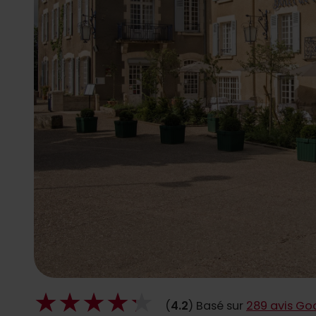
(
4.2
) Basé sur
289 avis Go