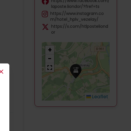
https://www.facebook.com/
laposte.liondor/?fref=ts
https://www.instagram.co
m/hotel_hplv_vezelay/
https://x.com/htlposteliond
or
+
−
Close
Leaflet