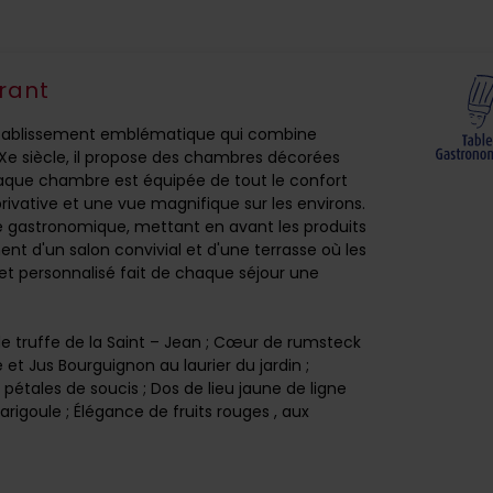
rant
n établissement emblématique qui combine
IXe siècle, il propose des chambres décorées
aque chambre est équipée de tout le confort
 privative et une vue magnifique sur les environs.
ne gastronomique, mettant en avant les produits
nt d'un salon convivial et d'une terrasse où les
et personnalisé fait de chaque séjour une
e de truffe de la Saint – Jean ; Cœur de rumsteck
 et Jus Bourguignon au laurier du jardin ;
pétales de soucis ; Dos de lieu jaune de ligne
 barigoule ; Élégance de fruits rouges , aux