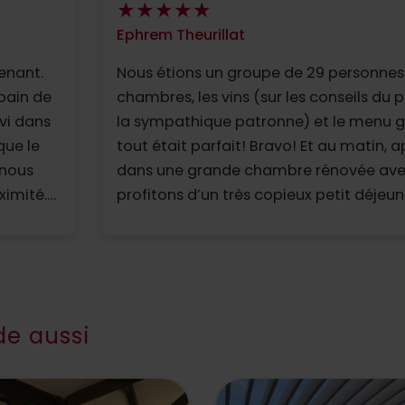
Ephrem Theurillat
venant.
Nous étions un groupe de 29 personnes. 
bain de
chambres, les vins (sur les conseils du 
rvi dans
la sympathique patronne) et le menu 
tout était parfait! Bravo! Et au matin, a
 nous
dans une grande chambre rénovée ave
ximité.
profitons d’un très copieux petit déjeun
La
t, notre
nel qui
e aussi