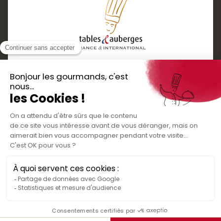
Services
Boutique cadeaux
Téléchargez
Routes gourmandes
Partenaires
l'application gratuite !
Presse
Nos bons plans et découvertes
Créer votre espace personnel
gourmandes à vivre en famille et entre
Informations légales
amis
Mentions légales
Politique de confidentialité des données
Conditions générales de vente
Médiateur de la consommation
Nous contacter
Rejoignez-nous