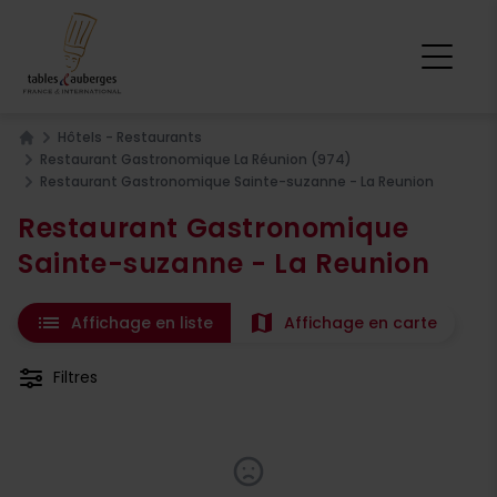
Hôtels - Restaurants
Home
Restaurant Gastronomique La Réunion (974)
Restaurant Gastronomique Sainte-suzanne - La Reunion
Restaurant Gastronomique
Sainte-suzanne - La Reunion
list
map
Affichage en liste
Affichage en carte
Filtres