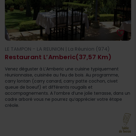
favorite_border
LE TAMPON - LA REUNION | La Réunion (974)
Restaurant L’Amberic
(37,57 Km)
Venez déguster à L’Amberic une cuisine typiquement
réunionnaise, cuisinée au feu de bois. Au programme,
carry lontan (carry canard, carry patte cochon, civet
queue de boeuf) et différents rougails et
accompagnements. A l’ombre d’une jolie terrasse, dans un
cadre arboré vous ne pourrez qu’apprécier votre étape
créole.