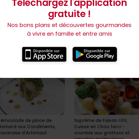
Téléchargez l'application
s si vous souhaitez
gratuite !
 verser la pâte.
Nos bons plans et découvertes gourmandes
à vivre en famille et entre amis
Rémoulade de pince de
Suprême de Faisan rôti,
Homard aux Condiments,
Cuisse en Chou farci –
Bavaroise d’Artichaut
crumble aux grattons et