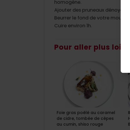
homogène.
Ajouter des pruneaux dénoyauté
Beurrer le fond de votre moule et
Cuire environ 1h.
Pour aller plus loin
Foie gras poêlé au caramel
de cidre, tombée de cèpes
au cumin, shiso rouge