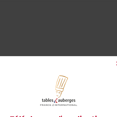
x
rmostat 6).
uter le sucre vanillé.
n de bien mélanger délicatement le tout à chaque fois.
rre au préalablement fondu puis mélanger jusqu’à ce que