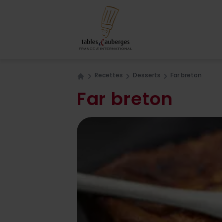
Recettes
Desserts
Far breton
Home
Far breton