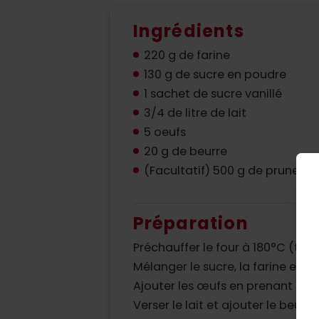
Ingrédients
220 g de farine
130 g de sucre en poudre
1 sachet de sucre vanillé
3/4 de litre de lait
5 oeufs
20 g de beurre
(Facultatif) 500 g de pruneau
Préparation
Préchauffer le four à 180°C (the
Mélanger le sucre, la farine et ajo
Ajouter les œufs en prenant soi
Verser le lait et ajouter le beu