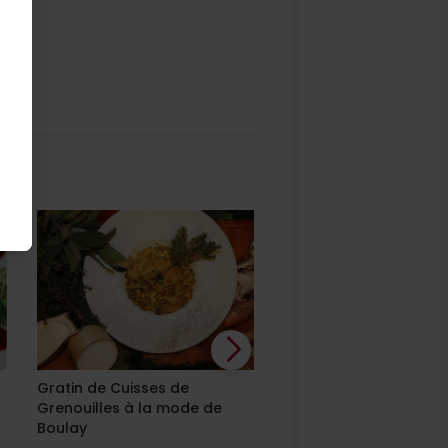
Gratin de Cuisses de
Choucroute garnie à
Grenouilles à la mode de
l’Alsacienne
Boulay