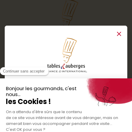
Close
Services
Boutique cadeaux
Téléchargez
Routes gourmandes
Partenaires
l'application gratuite !
Presse
Nos bons plans et découvertes
Créer votre espace personnel
gourmandes à vivre en famille et entre
Informations légales
amis