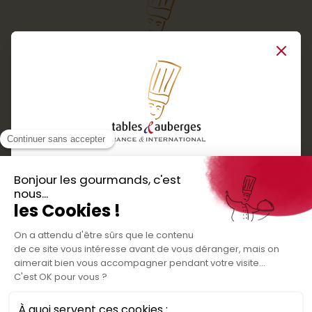
Close
Services
Boutique cadeaux
Téléchargez
Routes gourmandes
Partenaires
l'application gratuite !
Presse
Nos bons plans et découvertes
Créer votre espace personnel
gourmandes à vivre en famille et entre
Informations légales
amis
Mentions légales
Politique de confidentialité des données