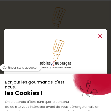
Close
Services
Boutique cadeaux
Téléchargez
Routes gourmandes
Partenaires
l'application gratuite !
Presse
Nos bons plans et découvertes
Créer votre espace personnel
gourmandes à vivre en famille et entre
Informations légales