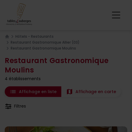
Hôtels - Restaurants
Home
Restaurant Gastronomique Allier (03)
Restaurant Gastronomique Moulins
Restaurant Gastronomique
Moulins
4 établissements
list
map
Affichage en liste
Affichage en carte
Filtres