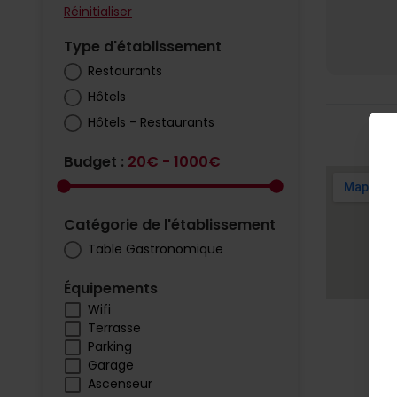
Réinitialiser
Type d'établissement
Restaurants
Hôtels
Hôtels - Restaurants
Budget :
20€ - 1000€
Catégorie de l'établissement
Table Gastronomique
Équipements
Wifi
Terrasse
Parking
Garage
Ascenseur