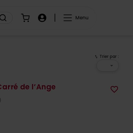
Panier
Compte
Menu
Trier par :
swap_vert
arrow_drop_down
Carré de l’Ange
favorite_border
)