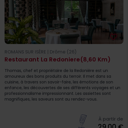
favorite_border
ROMANS SUR ISÈRE | Drôme (26)
Restaurant La Redoniere
(8,60 Km)
Thomas, chef et propriétaire de la Redonière est un
amoureux des bons produits du terroir. Il met dans sa
cuisine, à travers son savoir-faire, les émotions de son
enfance, les découvertes de ses différents voyages et un
professionnalisme impressionnant. Les assiettes sont
magnifiques, les saveurs sont au rendez-vous.
À partir de
29,00 €