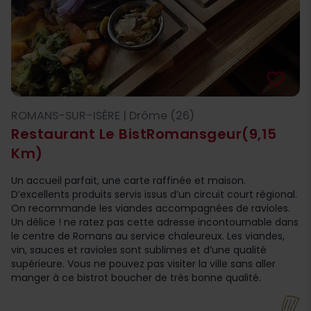
favorite_border
ROMANS-SUR-ISÈRE | Drôme (26)
Restaurant Le BistRomansgeur
(9,15
Km)
Un accueil parfait, une carte raffinée et maison.
D’excellents produits servis issus d’un circuit court régional.
On recommande les viandes accompagnées de ravioles.
Un délice ! ne ratez pas cette adresse incontournable dans
le centre de Romans au service chaleureux. Les viandes,
vin, sauces et ravioles sont sublimes et d’une qualité
supérieure. Vous ne pouvez pas visiter la ville sans aller
manger à ce bistrot boucher de très bonne qualité.