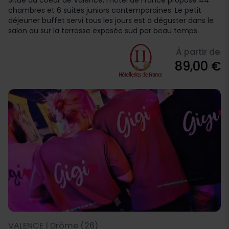
Situé au coeur de Valence, l’Hôtel de France propose 44
chambres et 6 suites juniors contemporaines. Le petit
déjeuner buffet servi tous les jours est à déguster dans le
salon ou sur la terrasse exposée sud par beau temps.
À partir de
89,00 €
favorite_border
VALENCE | Drôme (26)