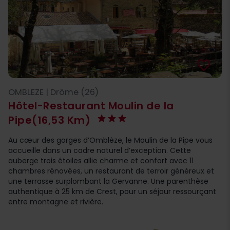
favorite_border
OMBLEZE | Drôme (26)
Hôtel-Restaurant Moulin de la
Pipe
(16,53 Km)
Au cœur des gorges d’Omblèze, le Moulin de la Pipe vous
accueille dans un cadre naturel d’exception. Cette
auberge trois étoiles allie charme et confort avec 11
chambres rénovées, un restaurant de terroir généreux et
une terrasse surplombant la Gervanne. Une parenthèse
authentique à 25 km de Crest, pour un séjour ressourçant
entre montagne et rivière.