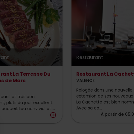
rant
Restaurant
rant La Terrasse Du
Restaurant La Cachet
s de Mars
VALENCE
E
Relogée dans une nouvelle
extension de ses nouveaux 
cueil et très bon
La Cachette est bien nom
t, plats du jour excellent.
Avec sa co...
accueil, lieu convivial et ...
À partir de 65,
add_circle_outline