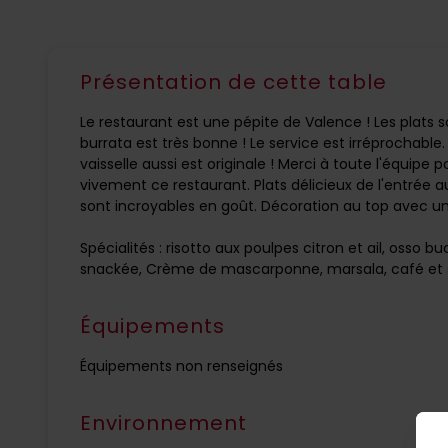
Présentation de cette table
Le restaurant est une pépite de Valence ! Les plats s
burrata est très bonne ! Le service est irréprochable. 
vaisselle aussi est originale ! Merci à toute l'équ
vivement ce restaurant. Plats délicieux de l'entrée a
sont incroyables en goût. Décoration au top avec u
Spécialités : risotto aux poulpes citron et ail, osso b
snackée, Crème de mascarponne, marsala, café et sa
Équipements
Équipements non renseignés
Environnement