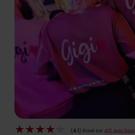
(
4.1
) Basé sur
413 avis Goo