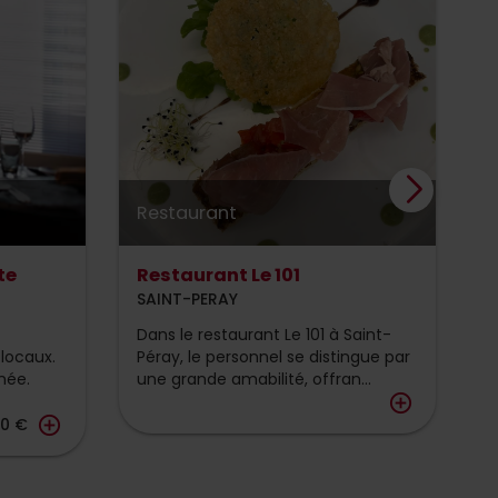
Restaurant
R
te
Restaurant Le 101
R
SAINT-PERAY
S
Dans le restaurant Le 101 à Saint-
L
locaux.
Péray, le personnel se distingue par
s
mée.
une grande amabilité, offran...
e
add_circle_outline
add_circle_outline
00 €