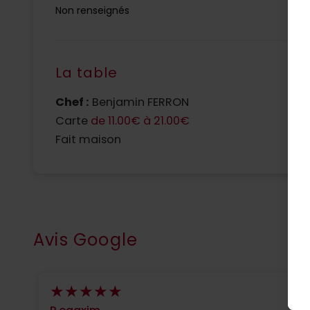
Non renseignés
La table
Chef :
Benjamin FERRON
N
Carte
de 11.00€ à 21.00€
L
Fait maison
Avis Google