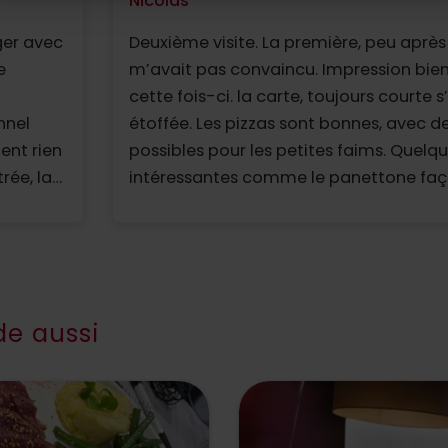
Nicolas
er avec
Deuxième visite. La première, peu après
e
m’avait pas convaincu. Impression bien
cette fois-ci. la carte, toujours courte 
nnel
étoffée. Les pizzas sont bonnes, avec de
ent rien
possibles pour les petites faims. Quelq
rée, la
intéressantes comme le panettone faç
 c'était
Concept moderne (carte dématérialisé
et déco schiadée, c’est beau. Le service
ons volontiers !
impersonnel et un peu industriel.
e aussi