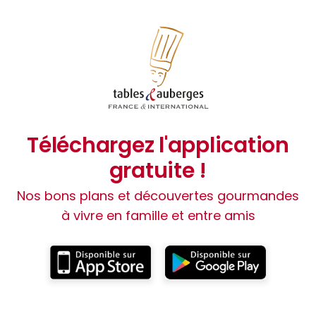
Informations sur l'établissement
om de l’exploitant :
Benjamin FERRON
angues parlées :
Modes de paiement :
Téléchargez l'application
gratuite !
Nos bons plans et découvertes gourmandes
à vivre en famille et entre amis