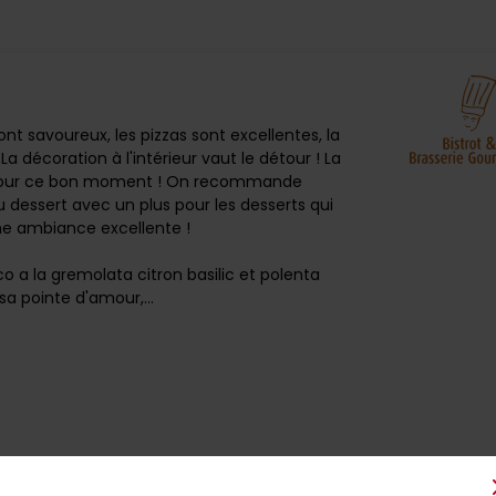
ont savoureux, les pizzas sont excellentes, la
La décoration à l'intérieur vaut le détour ! La
ipe pour ce bon moment ! On recommande
u dessert avec un plus pour les desserts qui
ne ambiance excellente !
uco a la gremolata citron basilic et polenta
 pointe d'amour,...