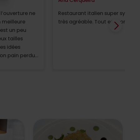
Ana Cerqueira
 l’ouverture ne
Restaurant italien super sympa. O
 meilleure
très agréable. Tout est bon ! J
s’est un peu
ux tailles
ues idées
on pain perdu.
e conviviale)
 reste