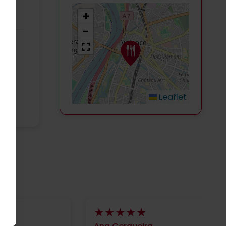
+
−
Leaflet