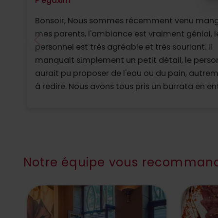
P egaxim
Bonsoir, Nous sommes récemment venu mang
mes parents, l'ambiance est vraiment génial, l
personnel est très agréable et très souriant. Il
manquait simplement un petit détail, le perso
aurait pu proposer de l'eau ou du pain, autrem
à redire. Nous avons tous pris un burrata en ent
meilleure que nous ayons mangé. Pour ma part
Pizza fromage pour la suite, absolument pas
écoeurante et délicieuse. Nous reviendr
Notre équipe vous recommand