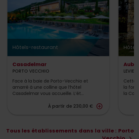
produits excellents ainsi que le
service et le personnel qui est très
très agréable.
Hôtels-restaurant
Hôtel
Casadelmar
Auber
PORTO VECCHIO
LEVIE
Face à la baie de Porto-Vecchio et
Cette 
amarré à une colline que l’hôtel
la forê
Casadelmar vous accueille. L’ét...
la Cors
add_circle_outline
À partir de 230,00 €
Tous les établissements dans la ville : Porto
Vecchio
chevron_right