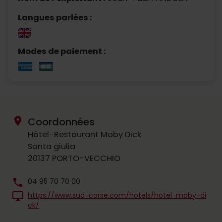
Langues parlées :
Modes de paiement :
location_on
Coordonnées
Hôtel-Restaurant Moby Dick
Santa giulia
20137 PORTO-VECCHIO
phone
04 95 70 70 00
desktop_windows
https://www.sud-corse.com/hotels/hotel-moby-di
ck/