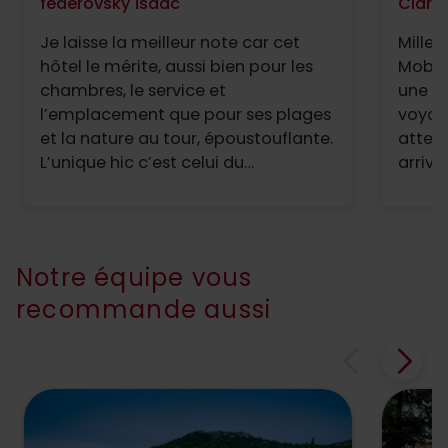
federovsky isaac
Claris
Je laisse la meilleur note car cet
Milles
hôtel le mérite, aussi bien pour les
Moby 
chambres, le service et
une s
l’emplacement que pour ses plages
voyage
et la nature au tour, époustouflante.
atten
L’unique hic c’est celui du
arrivé
restaurant…à midi…ils n’offrent pas
perso
un service de déjeuner et de ce fait,
gentil
soit il faut faire quelques km sur la
chamb
plage pour se restaurer et si on
sur la
Notre équipe vous
cherche un restaurant
l'étab
recommande aussi
gastronomique, il faut faire, environ,
super
une petite heure de marche. C’est
tous l
dommage car les petits déjeuners
sont très bons et les dîners
également, ceux là, avec une carte
réduite mais originale et des