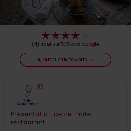
(
4
) Basé sur
535 avis Google
Ajouter aux favoris
favorite_border
info
Présentation de cet hôtel-
restaurant