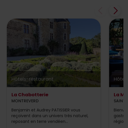
Hôtels-restaurant
Hôtel
La Chabotterie
La Ma
MONTREVERD
SAINT
Benjamin et Audrey PATISSIER vous
Bienve
reçoivent dans un univers très naturel,
gastro
reposant en terre vendéen...
régional