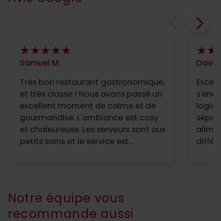
Samuel M.
David 
Très bon restaurant gastronomique,
Excellent
et très classe ! Nous avons passé un
s'enc
excellent moment de calme et de
logiq
gourmandise. L'ambiance est cosy
sépar
et chaleureuse. Les serveurs sont aux
alimen
petits soins et le service est
différ
impeccable. Les plats sont délicieux
noter
et légers avec de belles surprises
différ
dans la proposition des plats.
demand
"intol
Notre équipe vous
recommande aussi