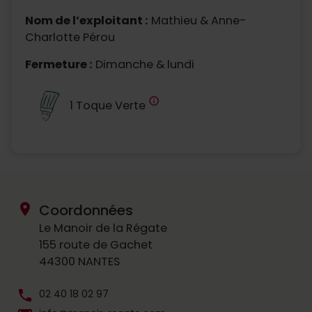
Nom de l’exploitant :
Mathieu & Anne-
Charlotte Pérou
Fermeture :
Dimanche & lundi
info
1 Toque Verte
location_on
Coordonnées
Le Manoir de la Régate
155 route de Gachet
44300 NANTES
phone
02 40 18 02 97