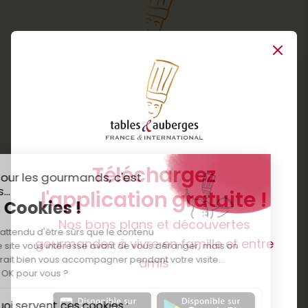
Close
Services
Boutique cadeaux
Téléchargez
Routes gourmandes
Partenaires
l'application gratuite !
Presse
Nos bons plans et découvertes
Créer votre espace personnel
gourmandes à vivre en famille et entre
Informations légales
amis
Mentions légales
Politique de confidentialité des données