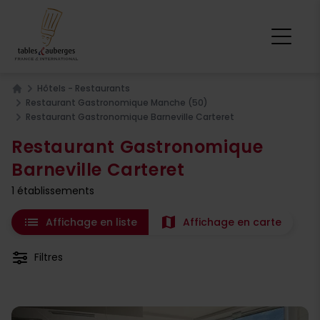
Hôtels - Restaurants
Home
Restaurant Gastronomique Manche (50)
Restaurant Gastronomique Barneville Carteret
Restaurant Gastronomique
Barneville Carteret
1 établissements
list
map
Affichage en liste
Affichage en carte
Filtres