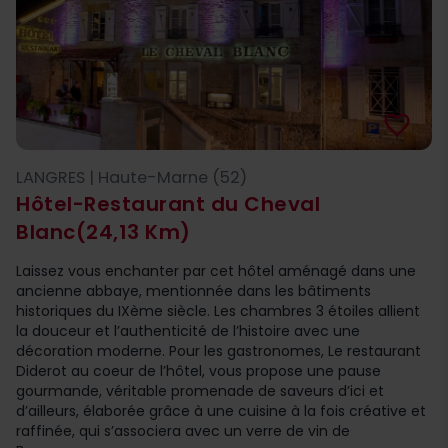
favorite_border
LANGRES | Haute-Marne (52)
Hôtel-Restaurant du Cheval
Blanc
(24,13 Km)
Laissez vous enchanter par cet hôtel aménagé dans une
ancienne abbaye, mentionnée dans les bâtiments
historiques du IXème siècle. Les chambres 3 étoiles allient
la douceur et l’authenticité de l’histoire avec une
décoration moderne. Pour les gastronomes, Le restaurant
Diderot au coeur de l’hôtel, vous propose une pause
gourmande, véritable promenade de saveurs d’ici et
d’ailleurs, élaborée grâce à une cuisine à la fois créative et
raffinée, qui s’associera avec un verre de vin de