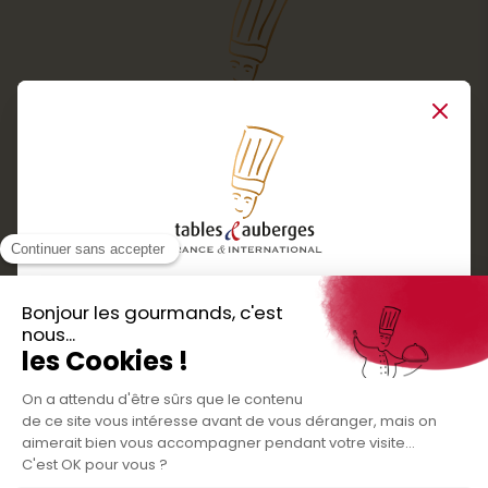
Close
Services
Boutique cadeaux
Téléchargez
Routes gourmandes
Partenaires
l'application gratuite !
Presse
Nos bons plans et découvertes
Créer votre espace personnel
gourmandes à vivre en famille et entre
Informations légales
amis
Mentions légales