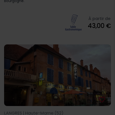
Bourgogne.
À partir de
43,00 €
favorite_border
LANGRES | Haute-Marne (52)