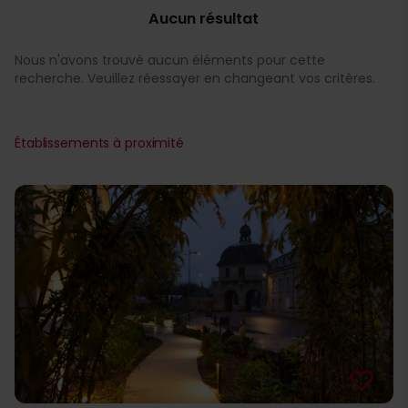
Aucun résultat
Nous n'avons trouvé aucun éléments pour cette
recherche. Veuillez réessayer en changeant vos critères.
Établissements à proximité
favorite_border