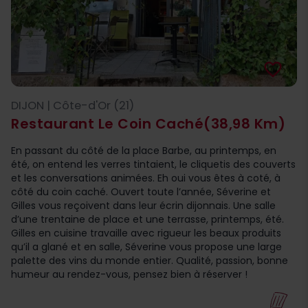
favorite_border
DIJON | Côte-d'Or (21)
Restaurant Le Coin Caché
(38,98 Km)
En passant du côté de la place Barbe, au printemps, en
été, on entend les verres tintaient, le cliquetis des couverts
et les conversations animées. Eh oui vous êtes à coté, à
côté du coin caché. Ouvert toute l’année, Séverine et
Gilles vous reçoivent dans leur écrin dijonnais. Une salle
d’une trentaine de place et une terrasse, printemps, été.
Gilles en cuisine travaille avec rigueur les beaux produits
qu’il a glané et en salle, Séverine vous propose une large
palette des vins du monde entier. Qualité, passion, bonne
humeur au rendez-vous, pensez bien à réserver !