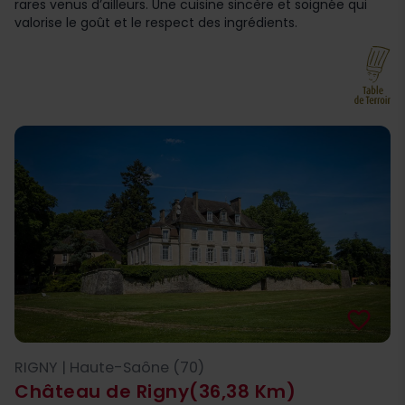
rares venus d’ailleurs. Une cuisine sincère et soignée qui
valorise le goût et le respect des ingrédients.
favorite_border
RIGNY | Haute-Saône (70)
Château de Rigny
(36,38 Km)