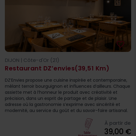
favorite_border
DIJON | Côte-d'Or (21)
Restaurant DZ’envies
(39,51 Km)
DZ’Envies propose une cuisine inspirée et contemporaine,
mêlant terroir bourguignon et influences d’ailleurs. Chaque
assiette met à l’honneur le produit avec créativité et
précision, dans un esprit de partage et de plaisir. Une
adresse où la gastronomie s’exprime avec sincérité et
modernité, au service du goût et du savoir-faire artisanal.
À partir de
39,00 €