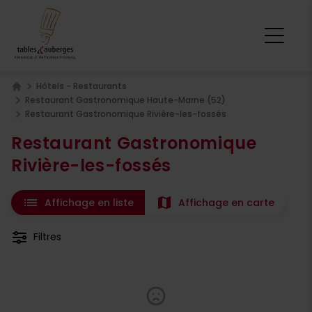
Hôtels - Restaurants
Home
Restaurant Gastronomique Haute-Marne (52)
Restaurant Gastronomique Rivière-les-fossés
Restaurant Gastronomique
Rivière-les-fossés
list
map
Affichage en liste
Affichage en carte
Filtres