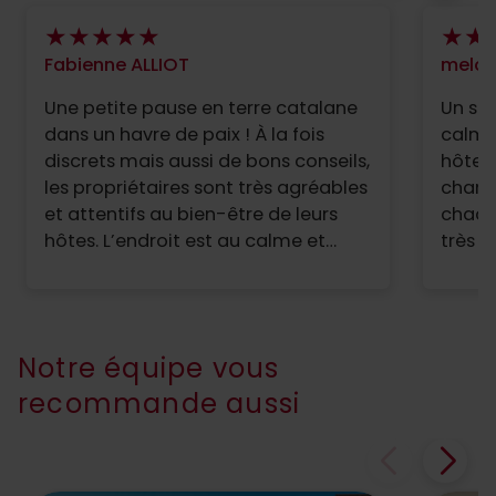
Fabienne ALLIOT
melo t
Une petite pause en terre catalane
Un sup
dans un havre de paix ! À la fois
calme,
discrets mais aussi de bons conseils,
hôtel
les propriétaires sont très agréables
chamb
et attentifs au bien-être de leurs
chaque
hôtes. L’endroit est au calme et
très c
offre un univers simple où la nature
super 
s’épanouit en liberté … piscine très
des pr
agréable pour lézarder après les
moins 
balades de la journée ou juste se
produ
Notre équipe vous
rafraîchir un peu. Bref, une. belle
recommande aussi
adresse à conserver !