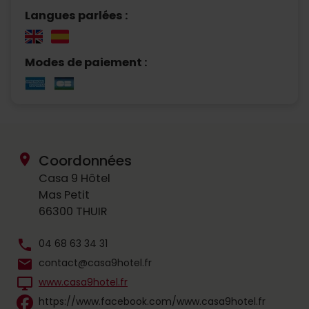
Langues parlées :
Modes de paiement :
location_on
Coordonnées
Casa 9 Hôtel
Mas Petit
66300 THUIR
phone
04 68 63 34 31
mail
contact@casa9hotel.fr
desktop_windows
www.casa9hotel.fr
https://www.facebook.com/www.casa9hotel.fr