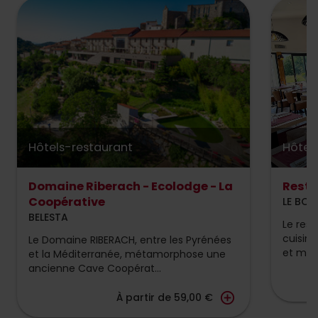
Hôtels-restaurant
Hôtel
Domaine Riberach - Ecolodge - La
Resta
Coopérative
LE BO
BELESTA
Le rest
cuisine
Le Domaine RIBERACH, entre les Pyrénées
et médi
et la Méditerranée, métamorphose une
ancienne Cave Coopérat...
add_circle_outline
À partir de 59,00 €