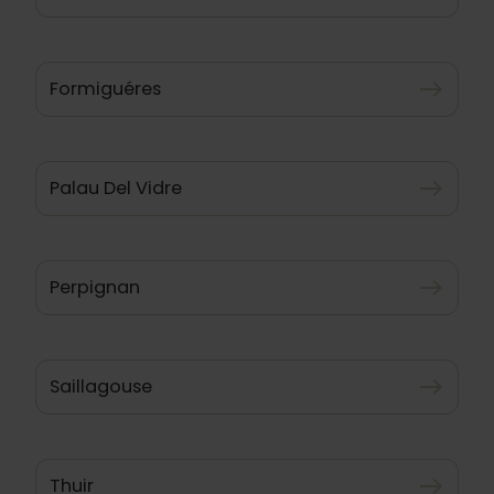
Formiguéres
east
Palau Del Vidre
east
Perpignan
east
Saillagouse
east
Thuir
east