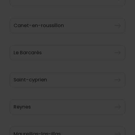
Canet-en-roussillon
east
Le Barcarès
east
Saint-cyprien
east
Reynes
east
Maureillas-las-illas
east