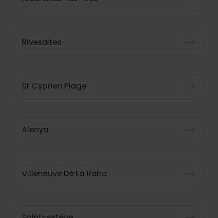
Rivesaltes
east
St Cyprien Plage
east
Alenya
east
Villeneuve De La Raho
east
Saint-estève
east