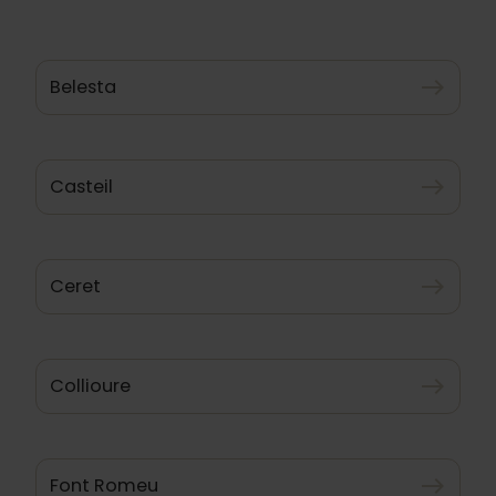
Belesta
east
Casteil
east
Ceret
east
Collioure
east
Font Romeu
east