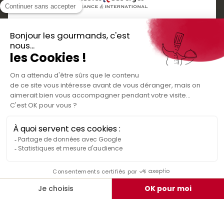
Services
Boutique cadeaux
Téléchargez
Routes gourmandes
Partenaires
l'application gratuite !
Presse
Nos bons plans et découvertes
Créer votre espace personnel
gourmandes à vivre en famille et entre
Informations légales
amis
Mentions légales
Politique de confidentialité des données
Conditions générales de vente
Médiateur de la consommation
Nous contacter
Rejoignez-nous