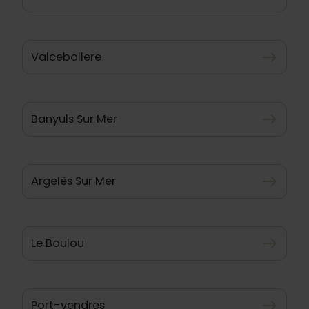
Valcebollere
east
Banyuls Sur Mer
east
Argelès Sur Mer
east
Le Boulou
east
Port-vendres
east