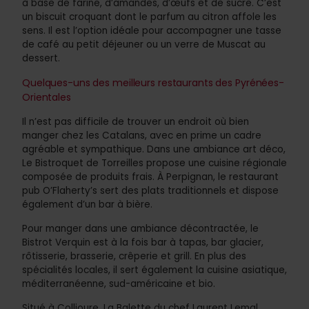
à base de farine, d’amandes, d’œufs et de sucre. C’est
un biscuit croquant dont le parfum au citron affole les
sens. Il est l’option idéale pour accompagner une tasse
de café au petit déjeuner ou un verre de Muscat au
dessert.
Quelques-uns des meilleurs restaurants des Pyrénées-
Orientales
Il n’est pas difficile de trouver un endroit où bien
manger chez les Catalans, avec en prime un cadre
agréable et sympathique. Dans une ambiance art déco,
Le Bistroquet de Torreilles propose une cuisine régionale
composée de produits frais. À Perpignan, le restaurant
pub O’Flaherty’s sert des plats traditionnels et dispose
également d’un bar à bière.
Pour manger dans une ambiance décontractée, le
Bistrot Verquin est à la fois bar à tapas, bar glacier,
rôtisserie, brasserie, crêperie et grill. En plus des
spécialités locales, il sert également la cuisine asiatique,
méditerranéenne, sud-américaine et bio.
Situé à Collioure, La Balette du chef Laurent Lemal