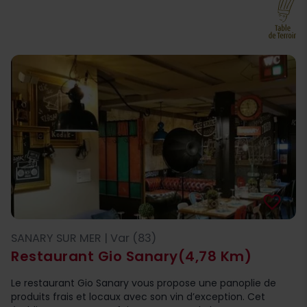
favorite_border
SANARY SUR MER | Var (83)
Restaurant Gio Sanary
(4,78 Km)
Le restaurant Gio Sanary vous propose une panoplie de
produits frais et locaux avec son vin d’exception. Cet