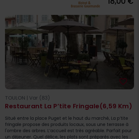
18,00 €
favorite_border
TOULON | Var (83)
Restaurant La P’tite Fringale
(6,59 Km)
Situé entre la place Puget et le haut du marché, La p’tite
fringale propose des produits locaux, sous une terrasse à
l'ombre des arbres. L’accueil est très agréable. Parfait pour
un déjeuner. Quel délice, les plats sont préparés avec les