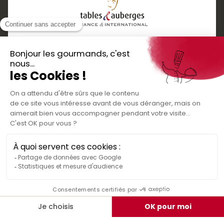
Services
Boutique cadeaux
Téléchargez
Routes gourmandes
Partenaires
l'application gratuite !
Presse
Nos bons plans et découvertes
Créer votre espace personnel
gourmandes à vivre en famille et entre
Informations légales
amis
Mentions légales
Politique de confidentialité des données
Conditions générales de vente
Médiateur de la consommation
Nous contacter
Rejoignez-nous