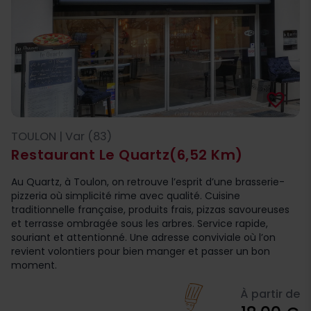
favorite_border
TOULON | Var (83)
Restaurant Le Quartz
(6,52 Km)
Au Quartz, à Toulon, on retrouve l’esprit d’une brasserie-
pizzeria où simplicité rime avec qualité. Cuisine
traditionnelle française, produits frais, pizzas savoureuses
et terrasse ombragée sous les arbres. Service rapide,
souriant et attentionné. Une adresse conviviale où l’on
revient volontiers pour bien manger et passer un bon
moment.
À partir de