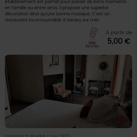
établissement est parfait pour passer de bons moments
en famille ou entre amis. il propose une superbe
décoration ainsi qu’une bonne musique. C’est un
restaurant incontournable à Sanary sur mer.
À partir de
5,00 €
favorite_border
SANARY SUR MER | Var (83)