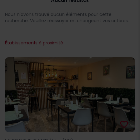
Aucun résultat
Nous n'avons trouvé aucun éléments pour cette
recherche. Veuillez réessayer en changeant vos critères.
Établissements à proximité
favorite_border