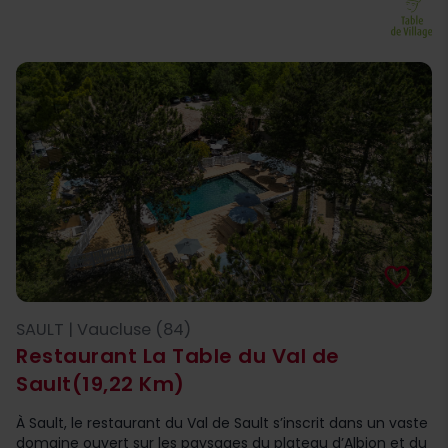
favorite_border
SAULT | Vaucluse (84)
Restaurant La Table du Val de
Sault
(19,22 Km)
À Sault, le restaurant du Val de Sault s’inscrit dans un vaste
domaine ouvert sur les paysages du plateau d’Albion et du