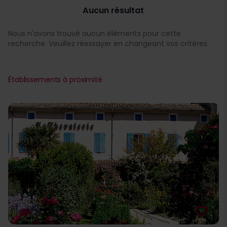
Aucun résultat
Nous n'avons trouvé aucun éléments pour cette
recherche. Veuillez réessayer en changeant vos critères.
Établissements à proximité
favorite_border