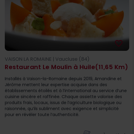
favorite_border
VAISON LA ROMAINE | Vaucluse (84)
Restaurant Le Moulin à Huile
(11,65 Km)
Installés à Vaison-la-Romaine depuis 2019, Amandine et
Jérôme mettent leur expertise acquise dans des
établissements étoilés et à l’international au service d’une
cuisine sincère et raffinée. Chaque assiette valorise des
produits frais, locaux, issus de l’agriculture biologique ou
raisonnée, qu’ils subliment avec exigence et simplicité
pour en révéler toute l’authenticité.