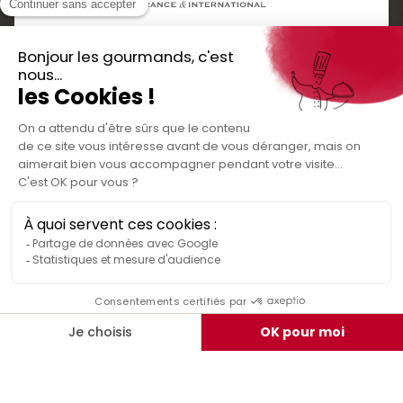
Boutique cadeaux
Téléchargez
Routes gourmandes
Partenaires
l'application gratuite !
Presse
Nos bons plans et découvertes
Créer votre espace personnel
gourmandes à vivre en famille et entre
Informations légales
amis
Mentions légales
Politique de confidentialité des données
Conditions générales de vente
Médiateur de la consommation
Nous contacter
Rejoignez-nous