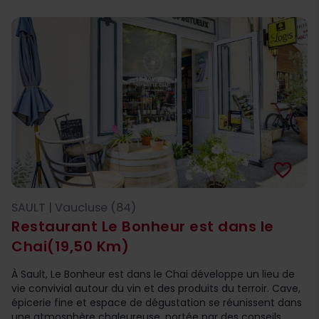
favorite_border
SAULT | Vaucluse (84)
Restaurant Le Bonheur est dans le
Chai
(19,50 Km)
À Sault, Le Bonheur est dans le Chai développe un lieu de
vie convivial autour du vin et des produits du terroir. Cave,
épicerie fine et espace de dégustation se réunissent dans
une atmosphère chaleureuse, portée par des conseils