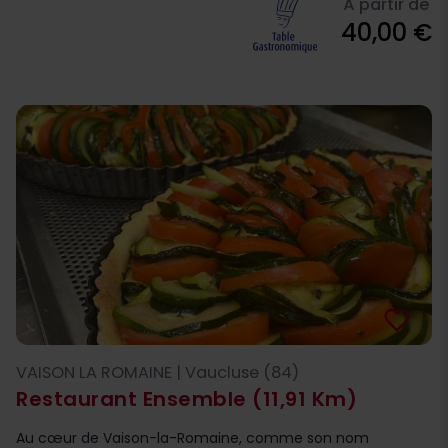
À partir de
40,00 €
favorite_border
VAISON LA ROMAINE | Vaucluse (84)
Restaurant Ensemble
(11,91 Km)
Au cœur de Vaison-la-Romaine, comme son nom