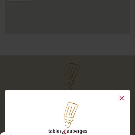
Close
Services