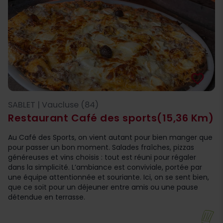
favorite_border
SABLET | Vaucluse (84)
Restaurant Café des sports
(15,36 Km)
Au Café des Sports, on vient autant pour bien manger que
pour passer un bon moment. Salades fraîches, pizzas
généreuses et vins choisis : tout est réuni pour régaler
dans la simplicité. L’ambiance est conviviale, portée par
une équipe attentionnée et souriante. Ici, on se sent bien,
que ce soit pour un déjeuner entre amis ou une pause
détendue en terrasse.