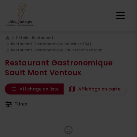
Hôtels - Restaurants
Home
Restaurant Gastronomique Vaucluse (84)
Restaurant Gastronomique Sault Mont Ventoux
Restaurant Gastronomique
Sault Mont Ventoux
list
map
Affichage en liste
Affichage en carte
Filtres