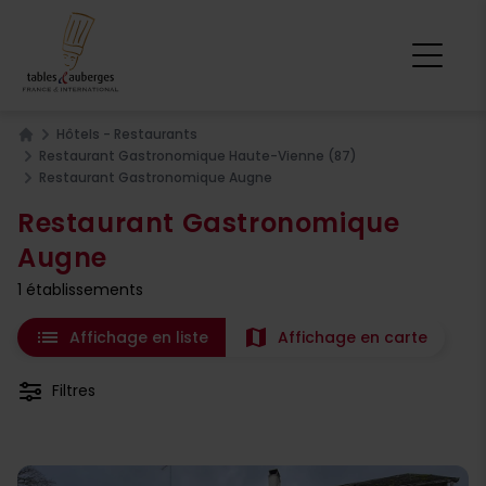
Hôtels - Restaurants
Home
Restaurant Gastronomique Haute-Vienne (87)
Restaurant Gastronomique Augne
Restaurant Gastronomique
Augne
1 établissements
list
map
Affichage en liste
Affichage en carte
Filtres