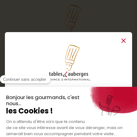
Close
Services
Boutique cadeaux
Téléchargez
Routes gourmandes
Partenaires
l'application gratuite !
Presse
Nos bons plans et découvertes
Créer votre espace personnel
gourmandes à vivre en famille et entre
Informations légales
amis