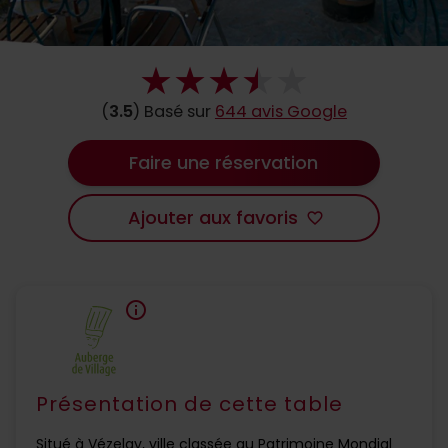
(
3.5
) Basé sur
644 avis Google
Faire une réservation
Ajouter aux favoris
favorite_border
info
Présentation de cette table
Situé à Vézelay, ville classée au Patrimoine Mondial