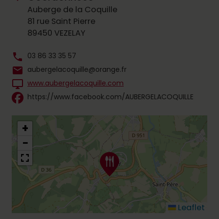
Auberge de la Coquille
81 rue Saint Pierre
89450 VEZELAY
phone
03 86 33 35 57
mail
aubergelacoquille@orange.fr
desktop_windows
www.aubergelacoquille.com
https://www.facebook.com/AUBERGELACOQUILLE
+
−
Leaflet