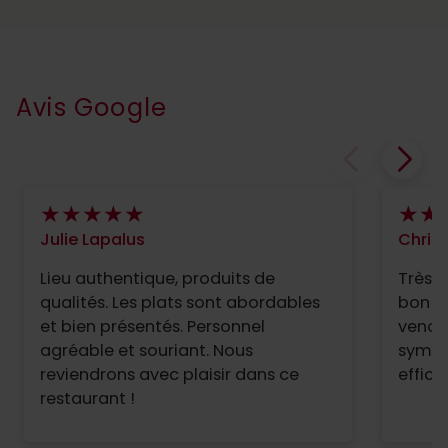
Avis Google
Julie Lapalus
Chrisi
Lieu authentique, produits de
Très 
qualités. Les plats sont abordables
bon ra
et bien présentés. Personnel
venons
agréable et souriant. Nous
sympat
reviendrons avec plaisir dans ce
restaurant !