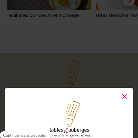
Feuilletés aux oeufs et fromage
Frites de butternut
Close
Services