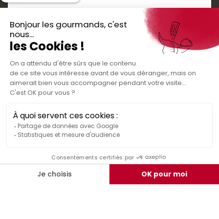
Boutique cadeaux
Téléchargez
Routes gourmandes
Partenaires
l'application gratuite !
Presse
Nos bons plans et découvertes
Créer votre espace personnel
gourmandes à vivre en famille et entre
Informations légales
amis
Mentions légales
Politique de confidentialité des données
Conditions générales de vente
Médiateur de la consommation
Nous contacter
Rejoignez-nous