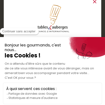
Close
Services
Boutique cadeaux
Téléchargez
Routes gourmandes
Partenaires
l'application gratuite !
Presse
Nos bons plans et découvertes
Créer votre espace personnel
gourmandes à vivre en famille et entre
Informations légales
amis
Mentions légales
Politique de confidentialité des données
Conditions générales de vente
Médiateur de la consommation
Nous contacter