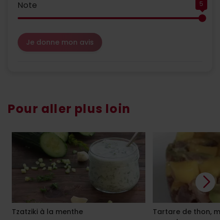
Note
5
Je donne mon avis
Pour aller plus loin
Tzatziki à la menthe
Tartare de thon, 