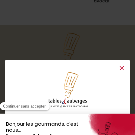
avocat
Close
Services
Boutique cadeaux
Téléchargez
Routes gourmandes
Partenaires
l'application gratuite !