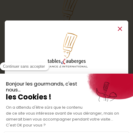
Close
Services
Boutique cadeaux
Téléchargez
Routes gourmandes
Partenaires
l'application gratuite !
Presse
Nos bons plans et découvertes
Créer votre espace personnel
gourmandes à vivre en famille et entre
Informations légales
amis
Mentions légales