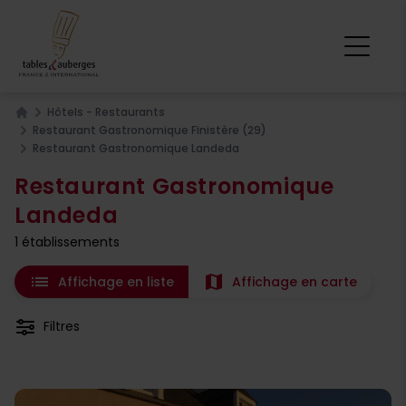
Hôtels - Restaurants
Home
Restaurant Gastronomique Finistère (29)
Restaurant Gastronomique Landeda
Restaurant Gastronomique
Landeda
1 établissements
list
map
Affichage en liste
Affichage en carte
Filtres