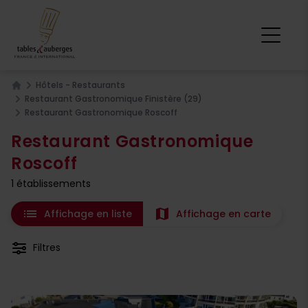
Hôtels - Restaurants
Home
Restaurant Gastronomique Finistère (29)
Restaurant Gastronomique Roscoff
Restaurant Gastronomique
Roscoff
1 établissements
list
map
Affichage en liste
Affichage en carte
Filtres