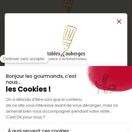
Close
Services
Boutique cadeaux
Téléchargez
Routes gourmandes
Partenaires
l'application gratuite !
Presse
Nos bons plans et découvertes
Créer votre espace personnel
gourmandes à vivre en famille et entre
Informations légales
amis
Mentions légales
Politique de confidentialité des données