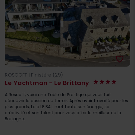
favorite_border
ROSCOFF | Finistère (29)
Le Yachtman - Le Brittany
A Roscoff, voici une Table de Prestige qui vous fait
découvrir la passion du terroir. Après avoir travaillé pour les
plus grands, Loic LE BAIL met toute son énergie, sa
créativité et son talent pour vous offrir le meilleur de la
Bretagne.