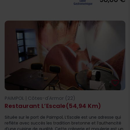
favorite_border
PAIMPOL | Côtes-d'Armor (22)
Restaurant L’Escale
(54,94 Km)
Située sur le port de Paimpol, L’Escale est une adresse qui
reflète avec succès les tradition bretonne et l’authencité
d’une cuisine de qualité. Cette crêperie et moulerie est un