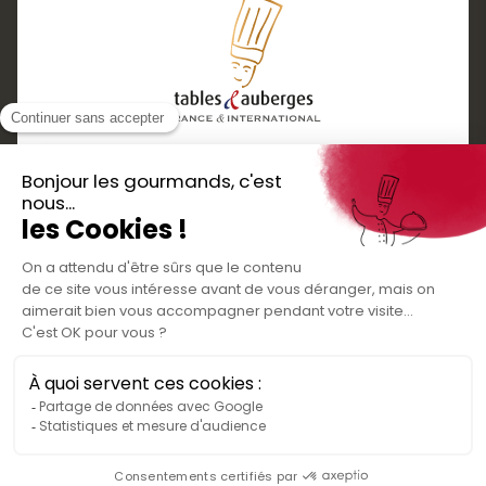
Services
Boutique cadeaux
Téléchargez
Routes gourmandes
Partenaires
l'application gratuite !
Presse
Nos bons plans et découvertes
Créer votre espace personnel
gourmandes à vivre en famille et entre
Informations légales
amis
Mentions légales
Politique de confidentialité des données
Conditions générales de vente
Médiateur de la consommation
Nous contacter
Rejoignez-nous