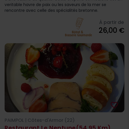
veritable havre de paix ou les saveurs de la mer se
rencontre avec celle des spécialités bretonne.
À partir de
26,00 €
favorite_border
PAIMPOL | Côtes-d'Armor (22)
Restaurant Le Neptune
(54,95 Km)