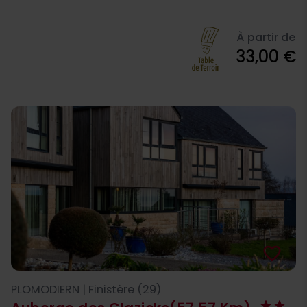
À partir de
33,00 €
favorite_border
PLOMODIERN | Finistère (29)