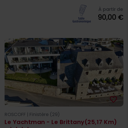
À partir de
90,00 €
favorite_border
ROSCOFF | Finistère (29)
Le Yachtman - Le Brittany
(25,17 Km)