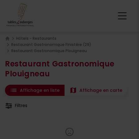
Hôtels - Restaurants
Home
Restaurant Gastronomique Finistère (29)
Restaurant Gastronomique Plouigneau
Restaurant Gastronomique
Plouigneau
list
map
Affichage en liste
Affichage en carte
Filtres