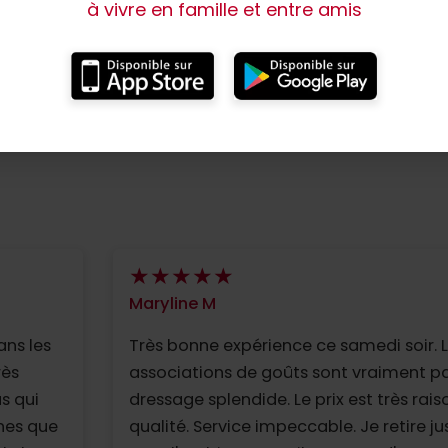
à vivre en famille et entre amis
angues parlées :
Modes de paiement :
Maryline M
ans les
Très bonne expérience ce samedi soir. 
rès
associations de goûts sont vraiment par
s qui
dressage splendide. Le prix est très rai
hes que
qualité. Service impeccable. Je retire ju