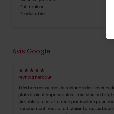
Fait maison
L
Produits bio
Avis Google
reynald herbaut
Très bon restaurant, le mélange des saveurs d
plats étaient impeccables. Le service au top, t
aimable et une attention particulière pour nou
franchement nous a fait plaisir (amuses bouc