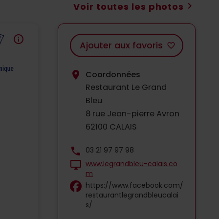
chevron_right
Voir toutes les photos
info
Ajouter aux favoris
favorite_border
location_on
Coordonnées
Restaurant Le Grand
Bleu
8 rue Jean-pierre Avron
62100 CALAIS
phone
03 21 97 97 98
desktop_windows
www.legrandbleu-calais.co
m
https://www.facebook.com/
restaurantlegrandbleucalai
s/