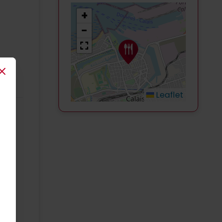
+
−
Close
Leaflet
redi