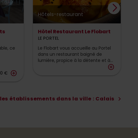
Hôtels-restaurant
R
ts
Hôtel Restaurant Le Flobart
R
LE PORTEL
S
able, ce
Le Flobart vous accueille au Portel
C
dans un restaurant baigné de
s
lumière, propice à la détente et à...
a
add_circle_outline
add_circle_outline
00 €
les établissements dans la ville : Calais
chevron_right