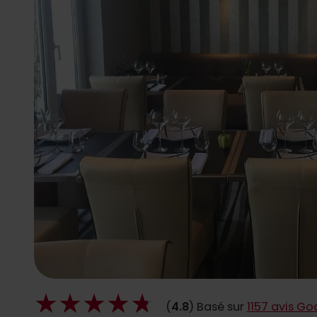
(
4.8
) Basé sur
1157 avis Go