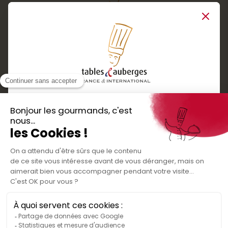
Close
Services
Boutique cadeaux
Téléchargez
Routes gourmandes
Partenaires
l'application gratuite !
Presse
Nos bons plans et découvertes
Créer votre espace personnel
gourmandes à vivre en famille et entre
Informations légales
amis
Mentions légales
Politique de confidentialité des données
Conditions générales de vente
Médiateur de la consommation