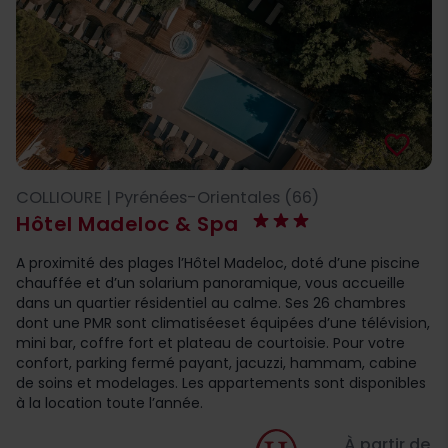
favorite_border
COLLIOURE | Pyrénées-Orientales (66)
Hôtel Madeloc & Spa
A proximité des plages l’Hôtel Madeloc, doté d’une piscine
chauffée et d’un solarium panoramique, vous accueille
dans un quartier résidentiel au calme. Ses 26 chambres
dont une PMR sont climatiséeset équipées d’une télévision,
mini bar, coffre fort et plateau de courtoisie. Pour votre
confort, parking fermé payant, jacuzzi, hammam, cabine
de soins et modelages. Les appartements sont disponibles
à la location toute l’année.
À partir de