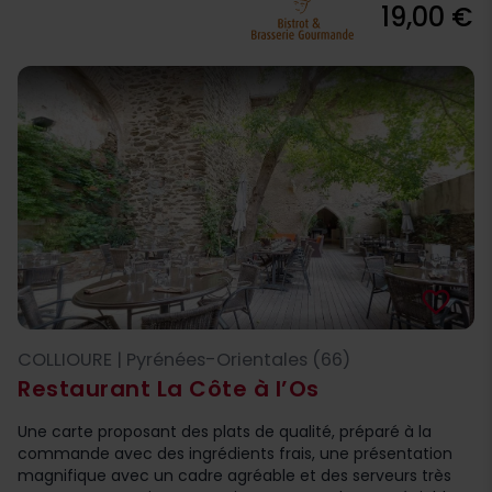
19,00 €
favorite_border
COLLIOURE | Pyrénées-Orientales (66)
Restaurant La Côte à l’Os
Une carte proposant des plats de qualité, préparé à la
commande avec des ingrédients frais, une présentation
magnifique avec un cadre agréable et des serveurs très