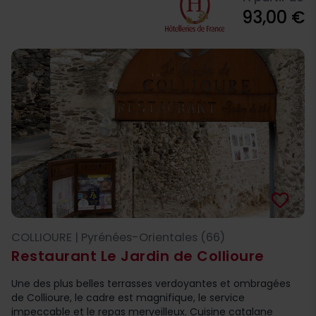
93,00 €
favorite_border
COLLIOURE | Pyrénées-Orientales (66)
Restaurant Le Jardin de Collioure
Une des plus belles terrasses verdoyantes et ombragées
de Collioure, le cadre est magnifique, le service
impeccable et le repas merveilleux. Cuisine catalane